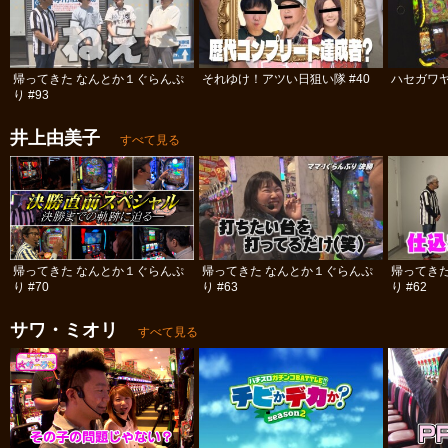
帰ってきた なんとか１ぐらんぷ
それゆけ！アツい日狙い隊 #40
ハセガワヤ
り #93
井上由美子
すべて見る
帰ってきた なんとか１ぐらんぷ
帰ってきた なんとか１ぐらんぷ
帰ってき
り #70
り #63
り #62
サワ・ミオリ
すべて見る