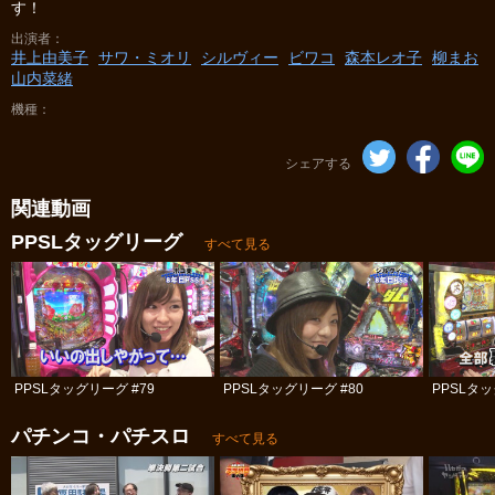
す！
出演者
井上由美子
サワ・ミオリ
シルヴィー
ビワコ
森本レオ子
柳まお
山内菜緒
機種
シェアする
関連動画
PPSLタッグリーグ
すべて見る
PPSLタッグリーグ #79
PPSLタッグリーグ #80
PPSLタッ
パチンコ・パチスロ
すべて見る