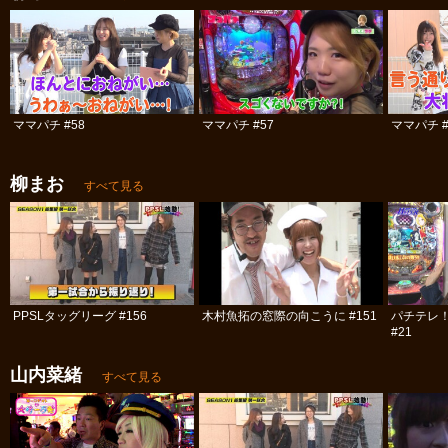
ママパチ #58
ママパチ #57
ママパチ #
柳まお
すべて見る
PPSLタッグリーグ #156
木村魚拓の窓際の向こうに #151
パチテレ！
#21
山内菜緒
すべて見る