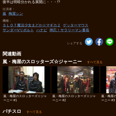
後半は明暗分かれる展開に・・・!?
出演者
嵐
梅屋シン
機種
ＳＬＯＴ魔法少女まどか☆マギカ２
ゲッターマウス
サンダーVリボルト
ハナビ
押忍！サラリーマン番長
シェアする
関連動画
嵐・梅屋のスロッターズ☆ジャーニー
すべて見る
嵐・梅屋のスロッターズ☆ジャ
嵐・梅屋のスロッターズ☆ジャ
嵐・梅屋
ーニー #1
ーニー #2
ーニー #3
パチスロ
すべて見る