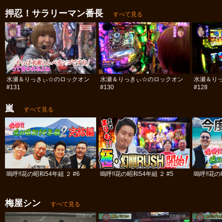
押忍！サラリーマン番長
すべて見る
水瀬＆りっきぃ☆のロックオン
水瀬＆りっきぃ☆のロックオン
水瀬＆り
#131
#130
#128
嵐
すべて見る
嗚呼!!花の昭和54年組 ２ #6
嗚呼!!花の昭和54年組 ２ #5
嗚呼!!花の
梅屋シン
すべて見る