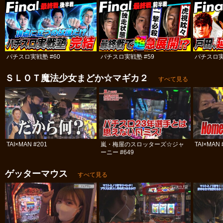
パチスロ実戦塾 #60
パチスロ実戦塾 #59
パチスロ実
ＳＬＯＴ魔法少女まどか☆マギカ２
すべて見る
TAI×MAN #201
嵐・梅屋のスロッターズ☆ジャ
TAI×MAN 
ーニー #649
ゲッターマウス
すべて見る