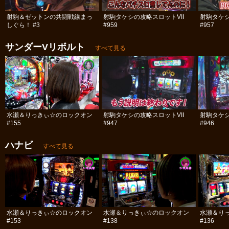
射駒＆ゼットンの共闘戦線まっ
射駒タケシの攻略スロットVII
射駒タケシ
しぐら！ #3
#959
#957
サンダーVリボルト
すべて見る
水瀬＆りっきぃ☆のロックオン
射駒タケシの攻略スロットVII
射駒タケシ
#155
#947
#946
ハナビ
すべて見る
水瀬＆りっきぃ☆のロックオン
水瀬＆りっきぃ☆のロックオン
水瀬＆り
#153
#138
#136