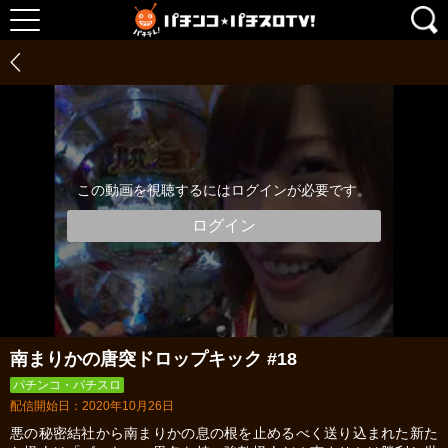
この動画を視聴するにはログインが必要です。
ログイン
南まりかの唐突ドロップキック #18
パチンコ・パチスロ
配信開始日：2020年10月26日
悪の秘密結社から南まりかの息の根を止めるべく送り込まれた新た