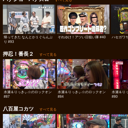
帰ってきた なんとか１ぐらんぷ
それゆけ！アツい日狙い隊 #40
ハセガワヤ
り #93
押忍！番長２
すべて見る
水瀬＆りっきぃ☆のロックオン
水瀬＆りっきぃ☆のロックオン
水瀬＆り
#87
#84
#80
八百屋コカツ
すべて見る