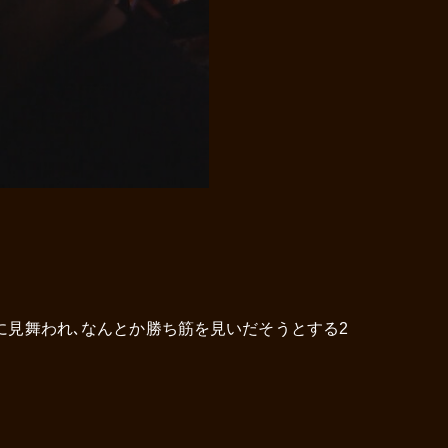
に見舞われ､なんとか勝ち筋を見いだそうとする2