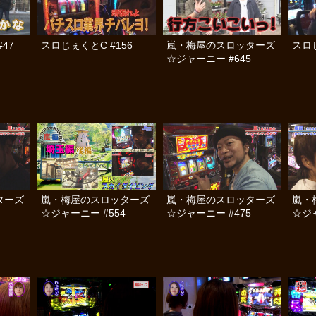
47
スロじぇくとC #156
嵐・梅屋のスロッターズ
スロじ
☆ジャーニー #645
ターズ
嵐・梅屋のスロッターズ
嵐・梅屋のスロッターズ
嵐・
☆ジャーニー #554
☆ジャーニー #475
☆ジャ