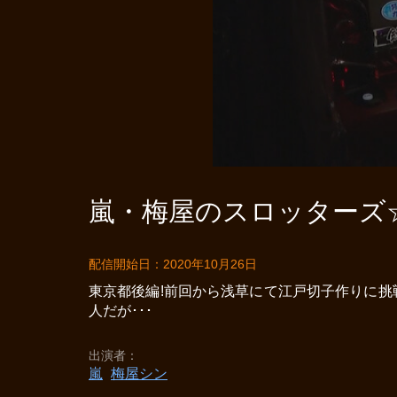
嵐・梅屋のスロッターズ☆
配信開始日：2020年10月26日
東京都後編!前回から浅草にて江戸切子作りに挑
人だが･･･
出演者
嵐
梅屋シン