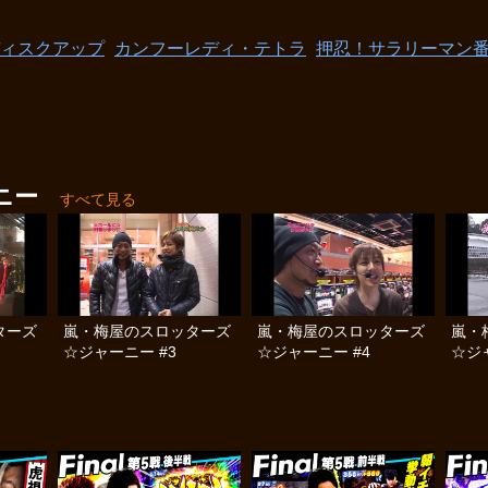
ィスクアップ
カンフーレディ・テトラ
押忍！サラリーマン
ニー
すべて見る
ターズ
嵐・梅屋のスロッターズ
嵐・梅屋のスロッターズ
嵐・
☆ジャーニー #3
☆ジャーニー #4
☆ジ