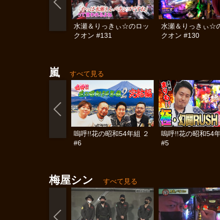
水瀬＆りっきぃ☆のロッ
水瀬＆りっきぃ☆
クオン #131
クオン #130
嵐
すべて見る
嗚呼!!花の昭和54年組 ２
嗚呼!!花の昭和54
#6
#5
梅屋シン
すべて見る