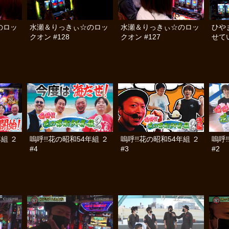
のロッ
水瀬＆りっきぃ☆のロッ
水瀬＆りっきぃ☆のロッ
ひや
クオン #128
クオン #127
せて
年組 ２
嗚呼!!花の昭和54年組 ２
嗚呼!!花の昭和54年組 ２
嗚呼!
#4
#3
#2