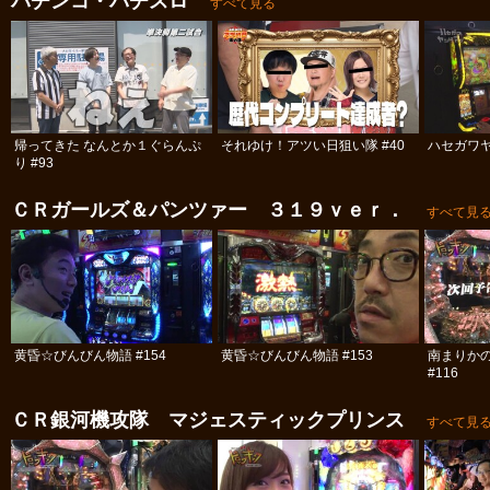
パチンコ・パチスロ
すべて見る
帰ってきた なんとか１ぐらんぷ
それゆけ！アツい日狙い隊 #40
ハセガワヤ
り #93
ＣＲガールズ＆パンツァー ３１９ｖｅｒ．
すべて見
黄昏☆びんびん物語 #154
黄昏☆びんびん物語 #153
南まりか
#116
ＣＲ銀河機攻隊 マジェスティックプリンス
すべて見