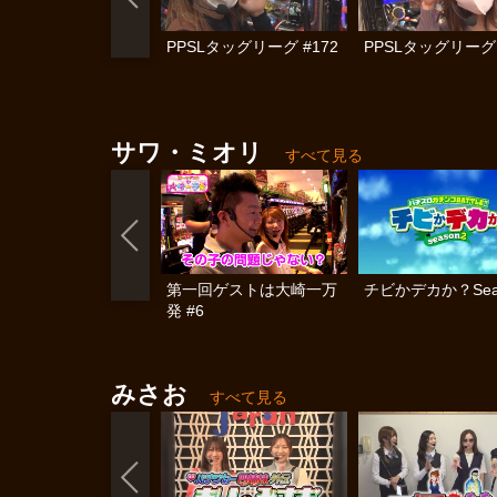
PPSLタッグリーグ #172
PPSLタッグリーグ 
サワ・ミオリ
すべて見る
第一回ゲストは大崎一万
チビかデカか？Sea
発 #6
みさお
すべて見る