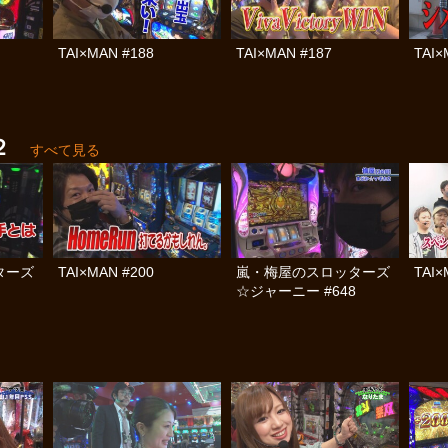
TAI×MAN #188
TAI×MAN #187
TAI×
２
すべて見る
ターズ
TAI×MAN #200
嵐・梅屋のスロッターズ
TAI×
☆ジャーニー #648