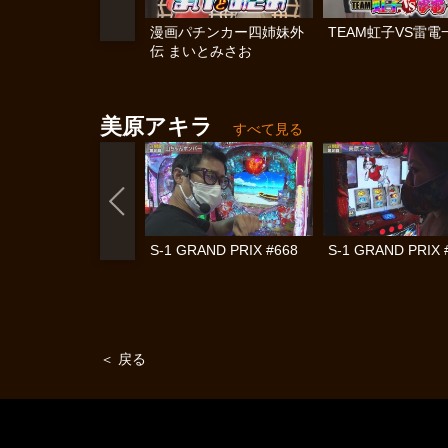
漫画パチンカー四姉妹外
TEAM虹子VS雷電
伝 まいとみさお
美原アキラ
すべて見る
S-1 GRAND PRIX #668
S-1 GRAND PRIX 
＜ 戻る