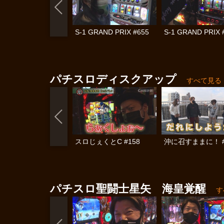
S-1 GRAND PRIX #655
S-1 GRAND PRIX 
パチスロディスクアップ
すべて見る
スロじぇくとC #158
沖に召すままに！ #
パチスロ聖闘士星矢 海皇覚醒
す