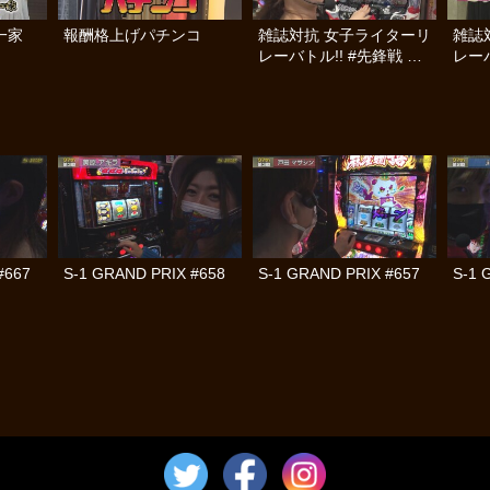
一家
報酬格上げパチンコ
雑誌対抗 女子ライターリ
雑誌
レーバトル!! #先鋒戦 後
レーバ
編
編
#667
S-1 GRAND PRIX #658
S-1 GRAND PRIX #657
S-1 