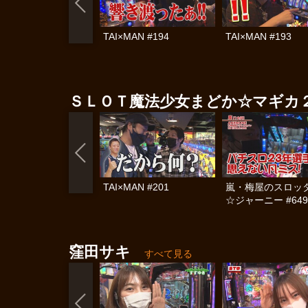
TAI×MAN #194
TAI×MAN #193
ＳＬＯＴ魔法少女まどか☆マギカ
TAI×MAN #201
嵐・梅屋のスロッ
☆ジャーニー #649
窪田サキ
すべて見る