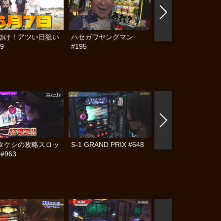
ゆけ！アツい日狙い
ハセガワヤングマン
帰ってきた なんと
9
#195
らんぷり #91
タケシの攻略スロッ
S-1 GRAND PRIX #648
S-1 GRAND PRIX #
 #963