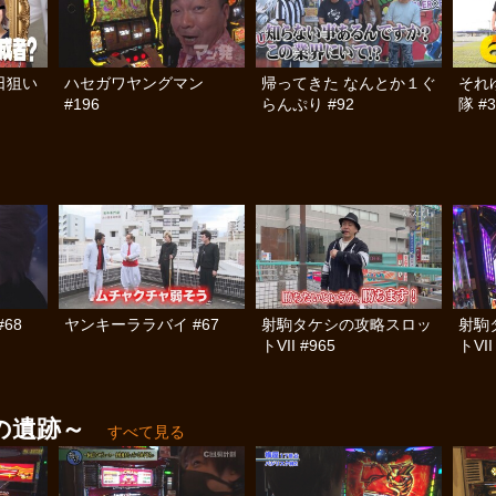
日狙い
ハセガワヤングマン
帰ってきた なんとか１ぐ
それ
#196
らんぷり #92
隊 #3
68
ヤンキーララバイ #67
射駒タケシの攻略スロッ
射駒
トVII #965
トVII
の遺跡～
すべて見る