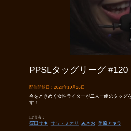
PPSLタッグリーグ #120
配信開始日：2020年10月26日
今をときめく女性ライターが二人一組のタッグ
す！
出演者
窪田サキ
サワ・ミオリ
みさお
美原アキラ