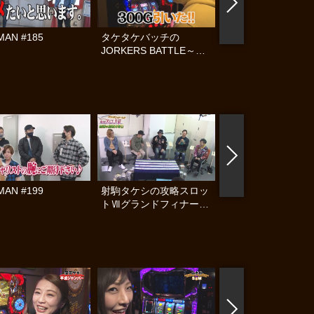
MAN #185
タケタケバッチの
タケタケバッチの
JORKERS BATTLE～運
JORKERS BATTL
命の使者～ #2
命の使者～ #1
MAN #199
射駒タケシの攻略スロッ
ヤンキーララバイ #
トⅦグランドフィナー
レ!! 感謝の超特大号!! 前
編