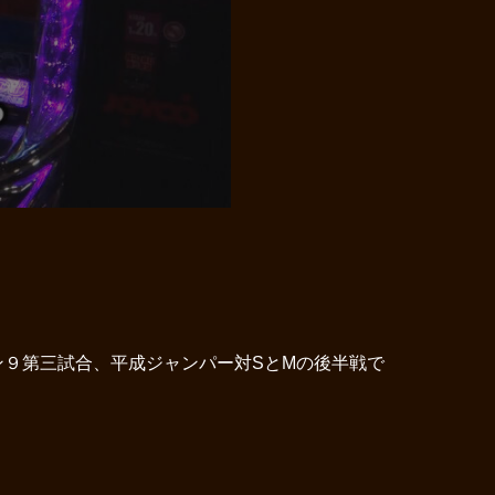
９第三試合、平成ジャンパー対SとMの後半戦で