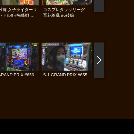
対抗 女子ライターリ
コスプレタッグリーグ
コスプレタッグリ
トル!! #先鋒戦 前
百花繚乱 #6後編
百花繚乱 #6前編
GRAND PRIX #656
S-1 GRAND PRIX #655
S-1 GRAND PRIX #