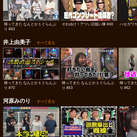
帰ってきた なんとか１ぐらんぷ
それゆけ！アツい日狙い隊 #40
ハセガワヤ
り #93
井上由美子
すべて見る
帰ってきた なんとか１ぐらんぷ
帰ってきた なんとか１ぐらんぷ
帰ってき
り #70
り #63
り #62
河原みのり
すべて見る