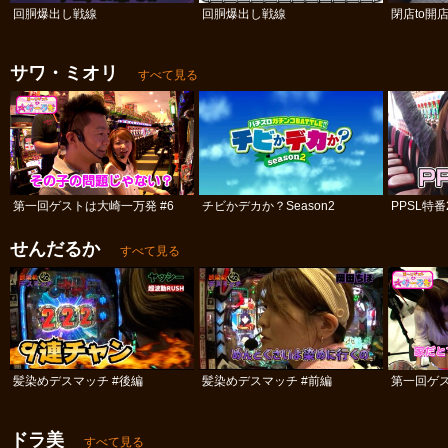
回胴爆出し戦線
回胴爆出し戦線
閉店to開
サワ・ミオリ
すべて見る
第一回ゲストは大崎一万発 #6
チビかデカか？Season2
PPSL特番
せんだるか
すべて見る
髪染めデスマッチ #後編
髪染めデスマッチ #前編
第一回ゲス
ドラ美
すべて見る