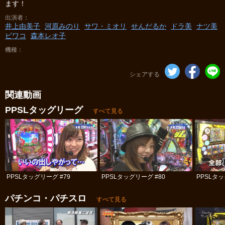
ます！
出演者
井上由美子
河原みのり
サワ・ミオリ
せんだるか
ドラ美
ナツ美
ビワコ
森本レオ子
機種
シェアする
関連動画
PPSLタッグリーグ
すべて見る
PPSLタッグリーグ #79
PPSLタッグリーグ #80
PPSLタッ
パチンコ・パチスロ
すべて見る