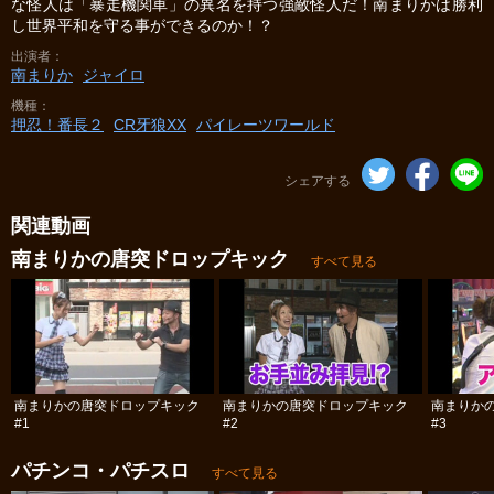
な怪人は「暴走機関車」の異名を持つ強敵怪人だ！南まりかは勝利
し世界平和を守る事ができるのか！？
出演者
南まりか
ジャイロ
機種
押忍！番長２
CR牙狼XX
パイレーツワールド
シェアする
関連動画
南まりかの唐突ドロップキック
すべて見る
南まりかの唐突ドロップキック
南まりかの唐突ドロップキック
南まりか
#1
#2
#3
パチンコ・パチスロ
すべて見る