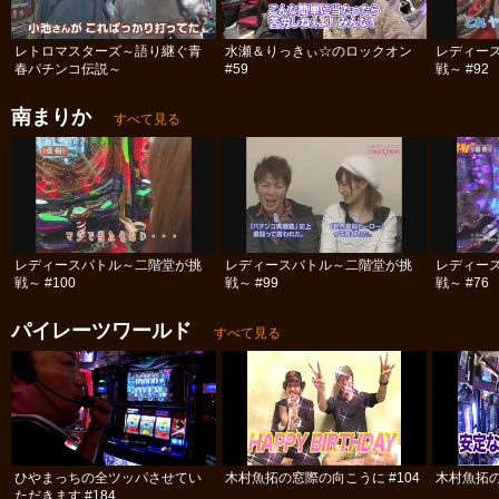
レトロマスターズ～語り継ぐ青
水瀬＆りっきぃ☆のロックオン
レディー
春パチンコ伝説～
#59
戦～ #92
南まりか
すべて見る
レディースバトル～二階堂が挑
レディースバトル～二階堂が挑
レディー
戦～ #100
戦～ #99
戦～ #76
パイレーツワールド
すべて見る
ひやまっちの全ツッパさせてい
木村魚拓の窓際の向こうに #104
木村魚拓の
ただきます #184