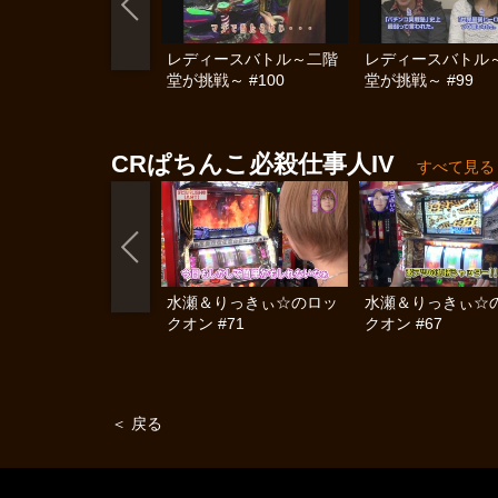
レディースバトル～二階
レディースバトル
堂が挑戦～ #100
堂が挑戦～ #99
CRぱちんこ必殺仕事人IV
すべて見る
水瀬＆りっきぃ☆のロッ
水瀬＆りっきぃ☆
クオン #71
クオン #67
＜ 戻る