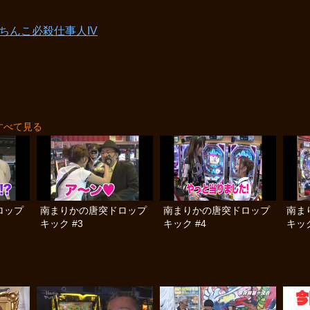
ぱちんこ必殺仕事人IV
すべて見る
ロップ
南まりかの唐突ドロップ
南まりかの唐突ドロップ
南ま
キック #3
キック #4
キック