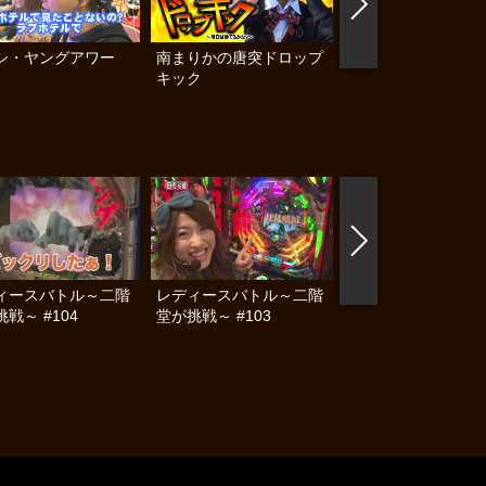
シ・ヤングアワー
南まりかの唐突ドロップ
南まりかの唐突ドロ
キック
キック #130
ィースバトル～二階
レディースバトル～二階
木村魚拓の窓際の向
戦～ #104
堂が挑戦～ #103
に #99