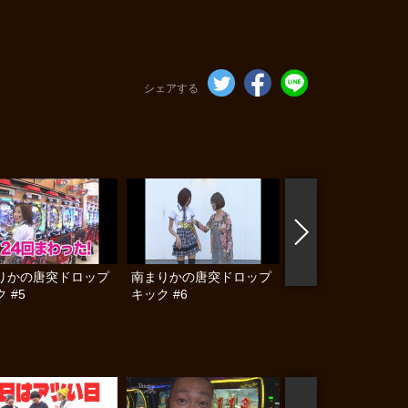
シェアする
りかの唐突ドロップ
南まりかの唐突ドロップ
南まりかの唐突ドロ
 #5
キック #6
キック #7