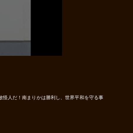
敵怪人だ！南まりかは勝利し、世界平和を守る事