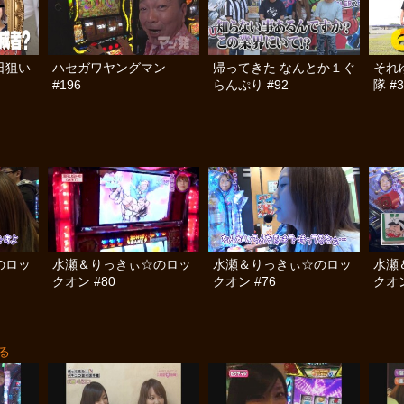
日狙い
ハセガワヤングマン
帰ってきた なんとか１ぐ
それ
#196
らんぷり #92
隊 #3
のロッ
水瀬＆りっきぃ☆のロッ
水瀬＆りっきぃ☆のロッ
水瀬
クオン #80
クオン #76
クオン
る