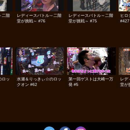
～二階
レディースバトル～二階
レディースバトル～二階
ヒロ
堂が挑戦～ #76
堂が挑戦～ #75
#427
のロッ
水瀬＆りっきぃ☆のロッ
第一回ゲストは大崎一万
レデ
クオン #62
発 #5
堂が挑