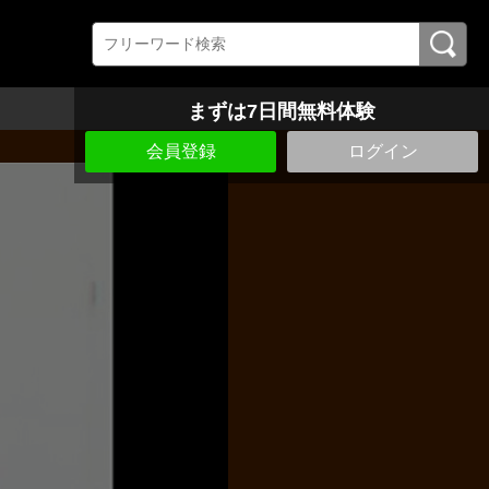
まずは7日間無料体験
会員登録
ログイン