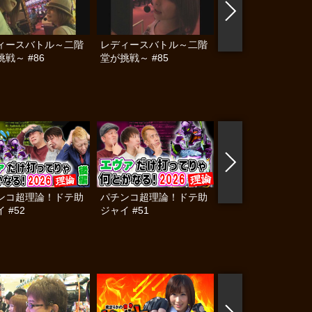
ィースバトル～二階
レディースバトル～二階
パチテレ！登龍門 #
戦～ #86
堂が挑戦～ #85
ンコ超理論！ドテ助
パチンコ超理論！ドテ助
パチンコ超理論！ド
 #52
ジャイ #51
ジャイ #50