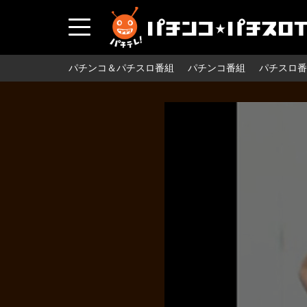
パチンコ＆パチスロ番組
パチンコ番組
パチスロ番