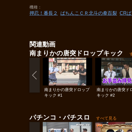
機種
押忍！番長２
ぱちんこＣＲ北斗の拳百裂
CR
関連動画
南まりかの唐突ドロップキック
南まりかの唐突ドロップ
南まりかの唐突ド
キック #1
キック #2
パチンコ・パチスロ
すべて見る