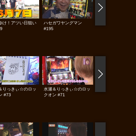
ゆけ！アツい日狙い
ハセガワヤングマン
帰ってきた なんと
9
#195
らんぷり #91
＆りっきぃ☆のロッ
水瀬＆りっきぃ☆のロッ
水瀬＆りっきぃ☆の
 #73
クオン #71
クオン #64