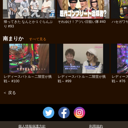
帰ってきた なんとか１ぐらんぷ
それゆけ！アツい日狙い隊 #40
ハセガワヤ
り #93
南まりか
すべて見る
レディースバトル～二階堂が挑
レディースバトル～二階堂が挑
レディー
戦～ #100
戦～ #99
戦～ #76
＜ 戻る
個人情報保護方針
利用規約