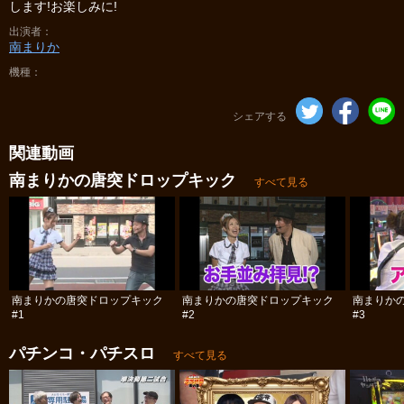
します!お楽しみに!
出演者
南まりか
機種
シェアする
関連動画
南まりかの唐突ドロップキック
すべて見る
南まりかの唐突ドロップキック
南まりかの唐突ドロップキック
南まりか
#1
#2
#3
パチンコ・パチスロ
すべて見る