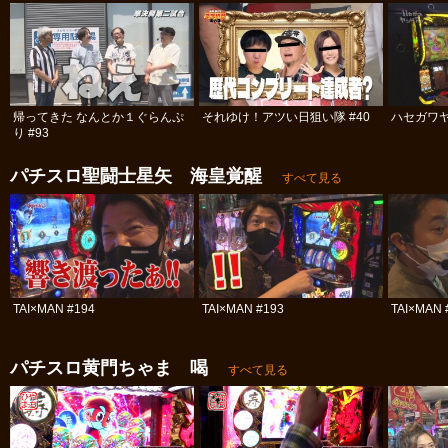
帰ってきた なんとか１ぐらんぷ
それゆけ！アツい日狙い隊 #40
ハセガワヤ
り #93
パチスロ聖闘士星矢 海皇覚醒
すべて見る
TAI×MAN #194
TAI×MAN #193
TAI×MAN 
パチスロ黄門ちゃま 喝
すべて見る