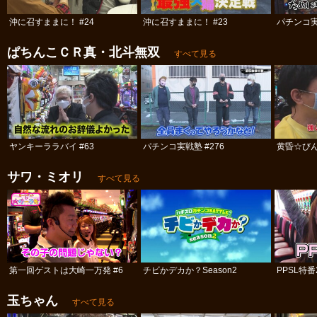
沖に召すままに！ #24
沖に召すままに！ #23
パチンコ実
ぱちんこＣＲ真・北斗無双
すべて見る
ヤンキーララバイ #63
パチンコ実戦塾 #276
黄昏☆びん
サワ・ミオリ
すべて見る
第一回ゲストは大崎一万発 #6
チビかデカか？Season2
PPSL特番
玉ちゃん
すべて見る