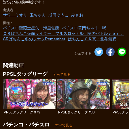
対SとMの前半戦です！
出演者
サワ・ミオリ
玉ちゃん
成田ゆうこ
みさお
機種
パチスロ聖闘士星矢 海皇覚醒
パチスロ黄門ちゃま 喝
ＣＲぱちんこ仮面ライダー フルスロットル 闇のバトルｖｅｒ．
CRぱちんこ冬のソナタRemember
ぱちんこＣＲ真・北斗無双
シェアする
関連動画
PPSLタッグリーグ
すべて見る
PPSLタッグリーグ #79
PPSLタッグリーグ #80
PPSLタッ
パチンコ・パチスロ
すべて見る