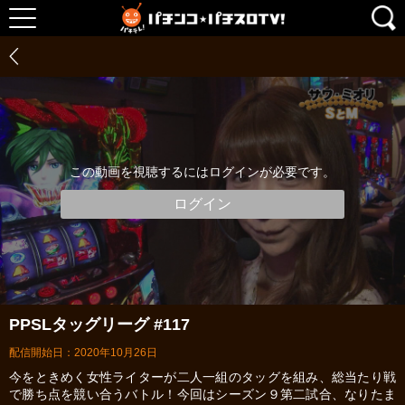
この動画を視聴するにはログインが必要です。
ログイン
PPSLタッグリーグ #117
配信開始日：2020年10月26日
今をときめく女性ライターが二人一組のタッグを組み、総当たり戦
で勝ち点を競い合うバトル！今回はシーズン９第二試合、なりたま