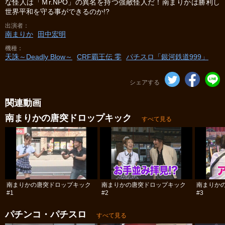
な怪人は「Ｍr.NPO」の異名を持つ強敵怪人だ！南まりかは勝利し
世界平和を守る事ができるのか!?
出演者
南まりか
田中宏明
機種
天誅～Deadly Blow～
CRF覇王伝 零
パチスロ「銀河鉄道999」
シェアする
関連動画
南まりかの唐突ドロップキック
すべて見る
南まりかの唐突ドロップキック
南まりかの唐突ドロップキック
南まりか
#1
#2
#3
パチンコ・パチスロ
すべて見る