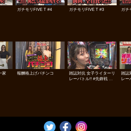
ガチモリFIVE T #4
ガチモリFIVE T #3
ガチモ
一家
報酬格上げパチンコ
雑誌対抗 女子ライターリ
雑誌
レーバトル!! #先鋒戦 後
レーバ
編
編