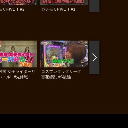
リFIVE T #2
ガチモリFIVE T #1
帰ってきた なんと
らんぷり #85
対抗 女子ライターリ
コスプレタッグリーグ
コスプレタッグリ
トル!! #先鋒戦 前
百花繚乱 #6後編
百花繚乱 #6前編