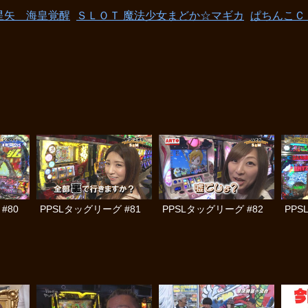
星矢 海皇覚醒
ＳＬＯＴ 魔法少女まどか☆マギカ
ぱちんこＣ
#80
PPSLタッグリーグ #81
PPSLタッグリーグ #82
PPS