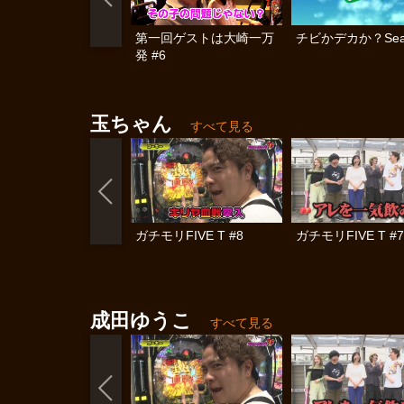
第一回ゲストは大崎一万
チビかデカか？Sea
発 #6
玉ちゃん
すべて見る
ガチモリFIVE T #8
ガチモリFIVE T #7
成田ゆうこ
すべて見る