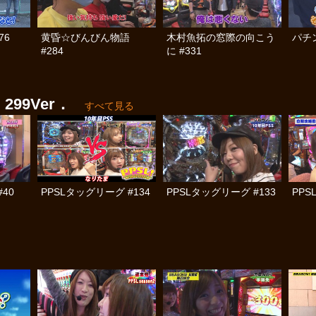
76
黄昏☆びんびん物語
木村魚拓の窓際の向こう
パチン
#284
に #331
99Ver．
すべて見る
40
PPSLタッグリーグ #134
PPSLタッグリーグ #133
PPS