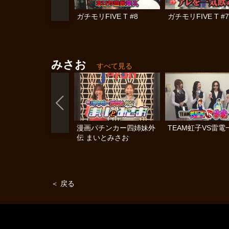
ガチモリFIVE T #8
ガチモリFIVE T #7
みさお
すべて見る
漫画パチンカー四姉妹外
TEAM虹子VS雷電
伝 まいとみさお
＜ 戻る