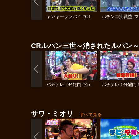
ヤンキーララバイ #63
パチンコ実戦塾 #2
CRルパン三世～消されたルパン～ 2
パチテレ！登龍門 #45
パチテレ！登龍門 #
サワ・ミオリ
すべて見る