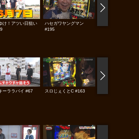
ゆけ！アツい日狙い
ハセガワヤングマン
帰ってきた なんと
9
#195
らんぷり #91
キーララバイ #67
スロじぇくとC #163
スロじぇくとC #16