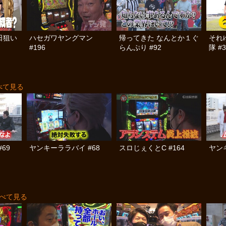
日狙い
ハセガワヤングマン
帰ってきた なんとか１ぐ
それ
#196
らんぷり #92
隊 #3
べて見る
69
ヤンキーララバイ #68
スロじぇくとC #164
ヤン
べて見る