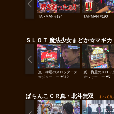
TAI×MAN #194
TAI×MAN #193
ＳＬＯＴ 魔法少女まどか☆マギカ
嵐・梅屋のスロッターズ
嵐・梅屋のスロッ
☆ジャーニー #512
☆ジャーニー #511
ぱちんこＣＲ真・北斗無双
すべて見