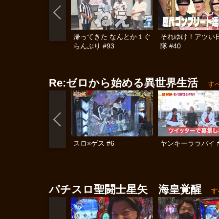
帰ってきた なんとか１ぐ
それゆけ！アツい
らんぷり #93
隊 #40
Re:ゼロから始める異世界生活
す
スロ×ゲス #6
ヤンキーララバイ #
パチスロ聖闘士星矢 海皇覚醒
す