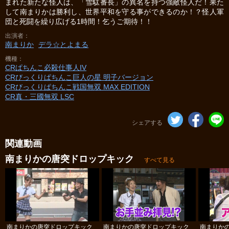
まれた新たな怪人は、「雪駄番長」の異名を持つ強敵怪人だ！果た
して南まりかは勝利し、世界平和を守る事ができるのか！？怪人軍
団と死闘を繰り広げる1時間！乞うご期待！！
出演者
南まりか
デラ☆とよまる
機種
CRぱちんこ必殺仕事人IV
CRびっくりぱちんこ巨人の星 明子バージョン
CRびっくりぱちんこ戦国無双 MAX EDITION
CR真・三國無双 LSC
シェアする
関連動画
南まりかの唐突ドロップキック
すべて見る
南まりかの唐突ドロップキック
南まりかの唐突ドロップキック
南まりか