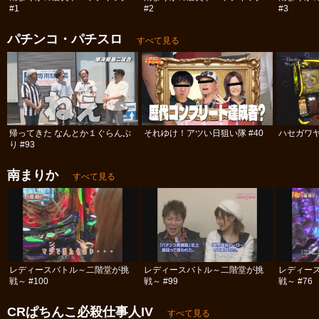
#1
#2
#3
パチンコ・パチスロ
すべて見る
帰ってきた なんとか１ぐらんぷ
それゆけ！アツい日狙い隊 #40
ハセガワヤ
り #93
南まりか
すべて見る
レディースバトル～二階堂が挑
レディースバトル～二階堂が挑
レディー
戦～ #100
戦～ #99
戦～ #76
CRぱちんこ必殺仕事人IV
すべて見る