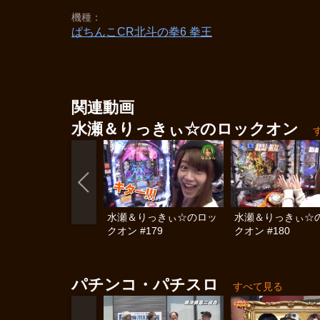
機種
ぱちんこCR北斗の拳6 拳王
関連動画
水瀬＆りっきぃ☆のロックオン
水瀬＆りっきぃ☆のロッ
水瀬＆りっきぃ☆
クオン #179
クオン #180
パチンコ・パチスロ
すべて見る