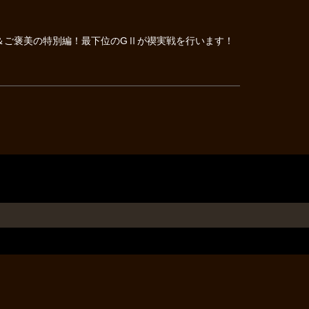
＆ご褒美の特別編！最下位のGⅡが禊実戦を行います！