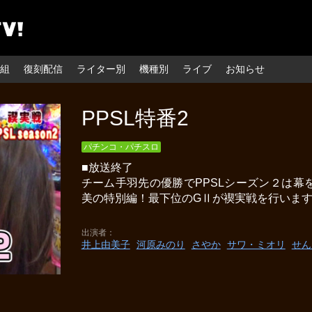
組
復刻配信
ライター別
機種別
ライブ
お知らせ
PPSL特番2
パチンコ・パチスロ
■放送終了
チーム手羽先の優勝でPPSLシーズン２は
美の特別編！最下位のGⅡが禊実戦を行いま
出演者
井上由美子
河原みのり
さやか
サワ・ミオリ
せん