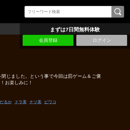
まずは7日間無料体験
会員登録
ログイン
幕を閉じました。という事で今回は罰ゲーム＆ご褒
す！お楽しみに！
だるか
ドラ美
ナツ美
ビワコ