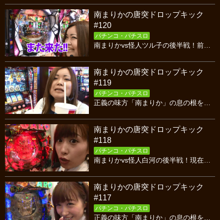
南まりかの唐突ドロップキック
#120
パチンコ・パチスロ
南まりかvs怪人ツル子の後半戦！前半戦、見所が皆無だったまりか。後半戦ではその嫌な流れを断ち切り、大当りをバシバシ引いて、怪人ツル子を撃破する事は出来るのか!?
南まりかの唐突ドロップキック
#119
パチンコ・パチスロ
正義の味方「南まりか」の息の根を止めるべく送り込まれたのは『パチスロ界のフードファイター』の異名を持つ怪人だ！果たして、まりかは世界平和を守る事ができるのか！？
南まりかの唐突ドロップキック
#118
パチンコ・パチスロ
南まりかvs怪人白河の後半戦！現在の収支差は約24500円の差で怪人白河がリード！果たしてまりかは後半戦で怪人白河を捲り、勝利を手にする事が出来るのか！？
南まりかの唐突ドロップキック
#117
パチンコ・パチスロ
正義の味方「南まりか」の息の根を止めるべく送り込まれたのは『パチテレ!サポーター』の異名を持つ強敵怪人だ！果たして、南まりかは世界平和を守る事ができるのか！？