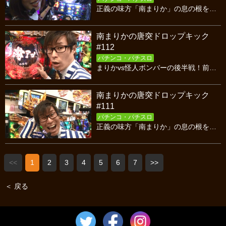
正義の味方「南まりか」の息の根を止めるべく送り込まれたのは『お祭り男』の異名を持つ強敵怪人だ！果たして、南まりかは世界平和を守る事ができるのか！？
南まりかの唐突ドロップキック
#112
パチンコ・パチスロ
まりかvs怪人ボンバーの後半戦！前半戦では調子が上がらず、大当りを引いてもSTに入らない二人。このNOST対決に終止符を打つのはどちらなのか!?
南まりかの唐突ドロップキック
#111
パチンコ・パチスロ
正義の味方「南まりか」の息の根を止めるべく送り込まれたのは『牙狼芸人』の異名を持つ強敵怪人だ！果たして、南まりかは世界平和を守る事ができるのか！？
<<
1
2
3
4
5
6
7
>>
＜ 戻る