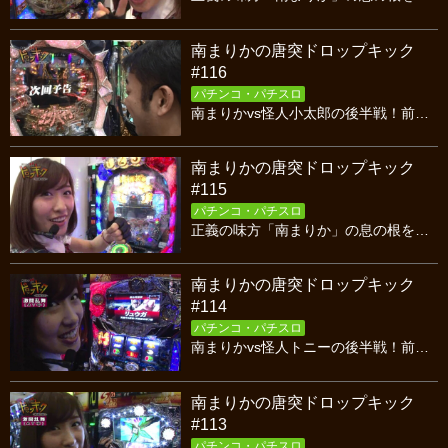
南まりかの唐突ドロップキック
#116
パチンコ・パチスロ
南まりかvs怪人小太郎の後半戦！前半戦、幸先の良いスタートを切ったが、時間が経つにつれ調子が悪くなってきた二人。後半戦、先制攻撃するのはどちらか!?
南まりかの唐突ドロップキック
#115
パチンコ・パチスロ
正義の味方「南まりか」の息の根を止めるべく送り込まれたのは『プロテイン怪人』の異名を持つ強敵怪人だ！果たして、南まりかは世界平和を守る事ができるのか！？
南まりかの唐突ドロップキック
#114
パチンコ・パチスロ
南まりかvs怪人トニーの後半戦！前半戦、怪人トニーに高設定の挙動が見られ分が悪いまりか。だが、ここからまりかの怒濤の追い上げが始まる!?まりかの奮闘を見逃すな！
南まりかの唐突ドロップキック
#113
パチンコ・パチスロ