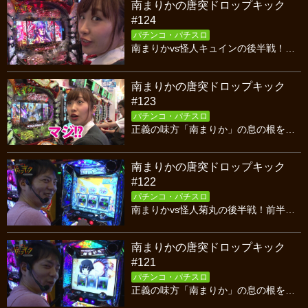
南まりかの唐突ドロップキック
#124
パチンコ・パチスロ
南まりかvs怪人キュインの後半戦！前半戦は怪人キュインが大幅リード!しかし、まりかは現在ST中!果たして、このST中で連チャンし怪人を倒す事が出来るのか!?
南まりかの唐突ドロップキック
#123
パチンコ・パチスロ
正義の味方「南まりか」の息の根を止めるべく送り込まれたのは『毒舌元キャバ嬢』の異名を持つ強敵怪人だ！果たして、まりかは世界平和を守る事ができるのか！？
南まりかの唐突ドロップキック
#122
パチンコ・パチスロ
南まりかvs怪人菊丸の後半戦！前半戦ラストで大当りを引き、確変に突入させたまりか。果たしてその確変で連チャンさせ、怪人菊丸を倒す事が出来るのだろうか!?
南まりかの唐突ドロップキック
#121
パチンコ・パチスロ
正義の味方「南まりか」の息の根を止めるべく送り込まれたのは『ガンダム怪人』の異名を持つ強敵怪人だ！果たして、まりかは世界平和を守る事ができるのか！？