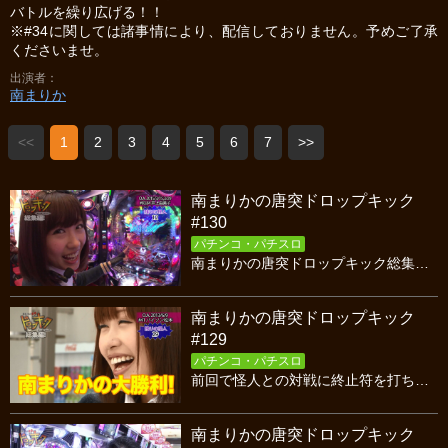
バトルを繰り広げる！！
※#34に関しては諸事情により、配信しておりません。予めご了承
くださいませ。
出演者
南まりか
<<
1
2
3
4
5
6
7
>>
南まりかの唐突ドロップキック
#130
パチンコ・パチスロ
南まりかの唐突ドロップキック総集編後編!今回の後編でドロップキック、ラストの放送となります。最後までお付き合い頂けるよう何卒、宜しくお願い致します!
南まりかの唐突ドロップキック
#129
パチンコ・パチスロ
前回で怪人との対戦に終止符を打ち、悪を滅ぼした。でもまだ終わらない!?今回から前編、後編に渡って全てを振り返る総集編を放送します!お楽しみに!
南まりかの唐突ドロップキック