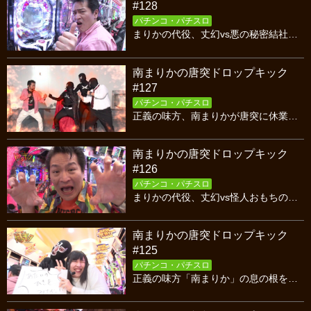
#128
パチンコ・パチスロ
まりかの代役、丈幻vs悪の秘密結社の総帥タム率いる戦闘員三銃士のラストバトル!果たして丈幻は総統タムと戦闘員を撃破し、世界平和を取り戻す事が出来るのか!?
南まりかの唐突ドロップキック
#127
パチンコ・パチスロ
正義の味方、南まりかが唐突に休業に入った為、代役として丈幻が悪の秘密結社から送られてくる怪人を倒します!今回の怪人は一体誰なのか!?お楽しみに!
南まりかの唐突ドロップキック
#126
パチンコ・パチスロ
まりかの代役、丈幻vs怪人おもちの後半戦!前半戦終盤、怪人おもちはタイガーラッシュに突入!このまま実戦終了まで出続けてしまい、丈幻は敗北してしまうのか!?
南まりかの唐突ドロップキック
#125
パチンコ・パチスロ
正義の味方「南まりか」の息の根を止めるべく送り込まれたのは『ブサカワ女子?』の異名を持つ強敵怪人だ！果たして、まりかは世界平和を守る事ができるのか！？