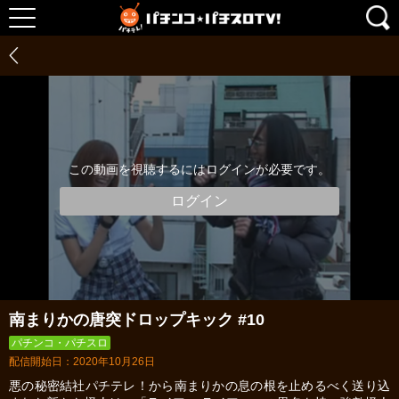
この動画を視聴するにはログインが必要です。
ログイン
南まりかの唐突ドロップキック #10
パチンコ・パチスロ
配信開始日：2020年10月26日
悪の秘密結社パチテレ！から南まりかの息の根を止めるべく送り込