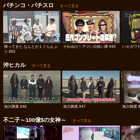
パチンコ・パチスロ
すべて見る
帰ってきた なんとか１ぐらんぷ
それゆけ！アツい日狙い隊 #40
ハセガワヤ
り #93
沖ヒカル
すべて見る
旭川興業 #48
旭川興業 #47
旭川興業 #
不二子～100億$の女神～
すべて見る