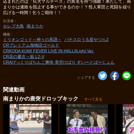
込まれたのは「狂犬マルチーズ」の異名を持つ強敵！果たして、南
まりかは連敗を阻止する事ができるのか！？怪人軍団と死闘を繰り
広げる一時間！乞うご期待！！
出演者
セレブ大鳥
南まりか
機種
ミリオンゴッド～神々の系譜～
パチスロうる星やつら2
CRプレミアム海物語ゴールド
CRKODA KUMI FEVER LIVE IN HALLIILight Ver.
CR花の慶次～焔 L2‐V
CRAびっくりぱちんこ爽快 美空ひばり すいーとばーじょん
シェアする
関連動画
南まりかの唐突ドロップキック
すべて見る