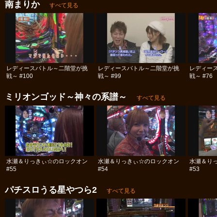
南まりか
すべて見る
レディースバトル～二階堂が挑
レディースバトル～二階堂が挑
レディー
戦～ #100
戦～ #99
戦～ #76
ミリオンゴッド～神々の系譜～
すべて見る
水瀬＆りっきぃ☆のロックオン
水瀬＆りっきぃ☆のロックオン
水瀬＆り
#55
#54
#53
パチスロうる星やつら2
すべて見る