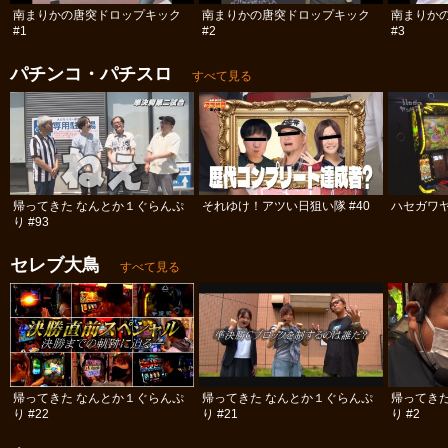
南まりかの唐突ドロップキック
南まりかの唐突ドロップキック
南まりか
#1
#2
#3
パチンコ・パチスロ
すべて見る
帰ってきた なんとか１ぐらんぷ
それゆけ！アツい日狙い隊 #40
ハセガワヤ
り #93
セレブ大鳥
すべて見る
帰ってきた なんとか１ぐらんぷ
帰ってきた なんとか１ぐらんぷ
帰ってき
り #22
り #21
り #2