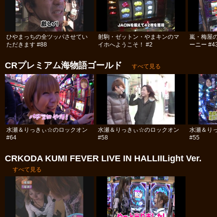
ひやまっちの全ツッパさせてい
射駒・ゼットン・やまキンのマ
嵐・梅屋
ただきます #88
イホへようこそ！ #2
ーニー #4
CRプレミアム海物語ゴールド
すべて見る
水瀬＆りっきぃ☆のロックオン
水瀬＆りっきぃ☆のロックオン
水瀬＆り
#64
#58
#55
CRKODA KUMI FEVER LIVE IN HALLIILight Ver.
すべて見る