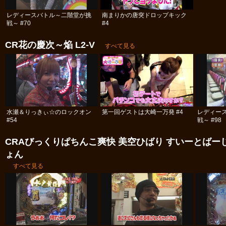
レディースバトル～二階堂が挑
南まりかの唐突ドロップキック
戦～ #70
#4
CR花の慶次～焔 L2‐V
すべて見る
水瀬＆りっきぃ☆のロックオン
第一回ゲストは大崎一万発 #4
レディー
#54
戦～ #98
CRAびっくりぱちんこ爽快 美空ひばり すいーとばー
ょん
すべて見る