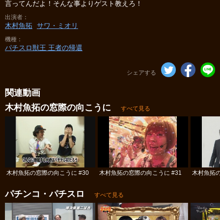
言ってんだよ！そんな事よりゲスト教えろ！
出演者
木村魚拓
サワ・ミオリ
機種
パチスロ獣王 王者の帰還
シェアする
関連動画
木村魚拓の窓際の向こうに
すべて見る
木村魚拓の窓際の向こうに #30
木村魚拓の窓際の向こうに #31
木村魚拓の
パチンコ・パチスロ
すべて見る