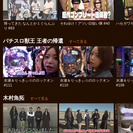
帰ってきた なんとか１ぐらんぷ
それゆけ！アツい日狙い隊 #40
ハセガワヤ
り #93
パチスロ獣王 王者の帰還
すべて見る
水瀬＆りっきぃ☆のロックオン
水瀬＆りっきぃ☆のロックオン
水瀬＆り
#111
#110
#108
木村魚拓
すべて見る