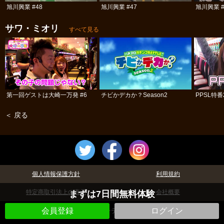
旭川興業 #48
旭川興業 #47
旭川興業 #
サワ・ミオリ
すべて見る
第一回ゲストは大崎一万発 #6
チビかデカか？Season2
PPSL特番
＜ 戻る
個人情報保護方針
利用規約
特定商取引法上の表示
会社概要
まずは7日間無料体験
©パチテレ！
会員登録
ログイン