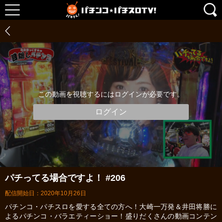
この動画を視聴するにはログインが必要です。
ログイン
パチってる場合ですよ！ #206
配信開始日：2020年10月26日
パチンコ・パチスロを愛する全ての方へ！大崎一万発＆井田将勝に
よるパチンコ・バラエティーショー！盛りだくさんの動画コンテン