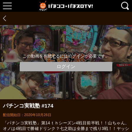
この動画を視聴するにはログインが必要です。
ログイン
パチンコ実戦塾 #174
配信開始日：2020年10月26日
「パチンコ実戦塾」第14ｔｈシーズン4戦目前半戦！！山ちゃん、
オノは4戦目で勝確ドリンク？七之助は全勝まで残り3戦！！ヤッシ