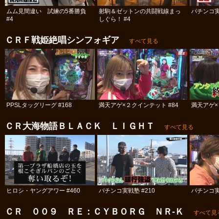
ムム見間違い 試練の5番勝負
射駒＆ゼットンの共闘戦線まっ
パチンコ実
#4
しぐら！ #4
ＣＲＦ戦姫絶唱シンフォギア
すべて見る
PPSLタッグリーグ #168
満天アゲ×２クインテット #84
満天アゲ×
ＣＲ大海物語ＢＬＡＣＫ ＬＩＧＨＴ
すべて見る
ヒロシ・ヤングアワー #460
パチンコ実戦塾 #210
パチンコ実
ＣＲ ００９ ＲＥ：ＣＹＢＯＲＧ ＮＲ‐Ｋ
すべて見