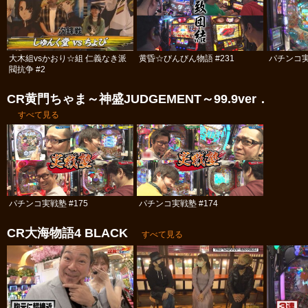
大木組vsかおり☆組 仁義なき派
黄昏☆びんびん物語 #231
パチンコ実
閥抗争 #2
CR黄門ちゃま～神盛JUDGEMENT～99.9ver．
すべて見る
パチンコ実戦塾 #175
パチンコ実戦塾 #174
CR大海物語4 BLACK
すべて見る