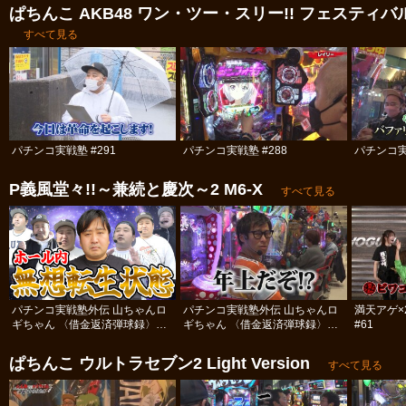
ぱちんこ AKB48 ワン・ツー・スリー!! フェスティバ
すべて見る
パチンコ実戦塾 #291
パチンコ実戦塾 #288
パチンコ実
P義風堂々!!～兼続と慶次～2 M6‐X
すべて見る
パチンコ実戦塾外伝 山ちゃんロ
パチンコ実戦塾外伝 山ちゃんロ
満天アゲ×
ギちゃん 〈借金返済弾球録〉
ギちゃん 〈借金返済弾球録〉
#61
#20
#19
ぱちんこ ウルトラセブン2 Light Version
すべて見る