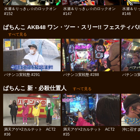
水瀬＆りっきぃ☆のロックオン
水瀬＆りっきぃ☆のロックオン
水瀬＆り
#152
#147
#146
ぱちんこ AKB48 ワン・ツー・スリー!! フェスティバ
すべて見る
パチンコ実戦塾 #291
パチンコ実戦塾 #288
パチンコ実
ぱちんこ 新・必殺仕置人
すべて見る
満天アゲ×2カルテット ACT2
満天アゲ×2カルテット ACT2
沖に召すま
#36
#35