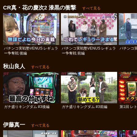
CR真・花の慶次2 漆黒の衝撃
すべて見る
パチンコ実戦塾VENUS レギュラ
パチンコ実戦塾VENUS レギュラ
パチンコ実
ー争奪戦 後編
ー争奪戦 前編
秋山良人
すべて見る
ガチ盛りキングダム #3後編
ガチ盛りキングダム #3前編
第1回 レ
伊藤真一
すべて見る