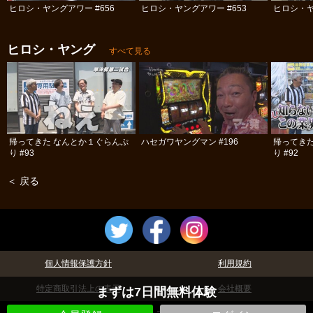
ヒロシ・ヤングアワー #656
ヒロシ・ヤングアワー #653
ヒロシ・ヤ
ヒロシ・ヤング
すべて見る
帰ってきた なんとか１ぐらんぷ
ハセガワヤングマン #196
帰ってき
り #93
り #92
＜ 戻る
個人情報保護方針
利用規約
特定商取引法上の表示
会社概要
まずは7日間無料体験