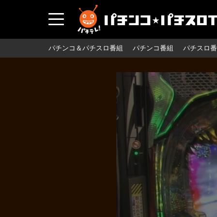
パチンコ＆パチスロ番組
パチンコ番組
パチスロ番