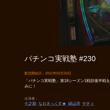
パチンコ実戦塾 #230
配信開始日：2021年03月20日
「パチンコ実戦塾」第18シーズン1戦目後半戦
みに！
出演者
七之助
なおきっくす★
緑山淳
サチィ