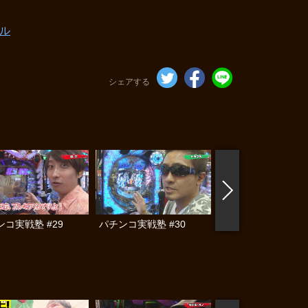
バル
シェアする
ンコ実戦塾 #29
パチンコ実戦塾 #30
パチンコ実戦塾 #31