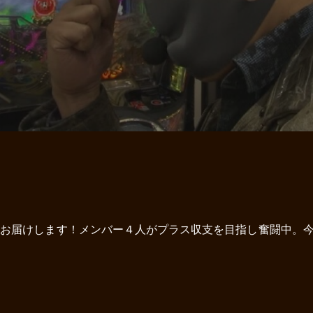
をお届けします！メンバー４人がプラス収支を目指し奮闘中。