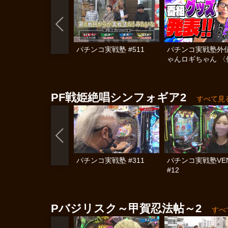
パチンコ実戦塾 #511
パチンコ実戦塾外伝
ゃんロギちゃん 〈
済弾球録〉 #113
PF戦姫絶唱シンフォギア2
すべて見
パチンコ実戦塾 #311
パチンコ実戦塾VE
#12
Pバジリスク～甲賀忍法帖～2
すべ