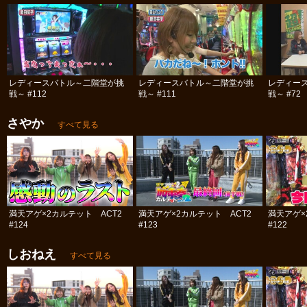
レディースバトル～二階堂が挑
レディースバトル～二階堂が挑
レディー
戦～ #112
戦～ #111
戦～ #72
さやか
すべて見る
満天アゲ×2カルテット ACT2
満天アゲ×2カルテット ACT2
満天アゲ×
#124
#123
#122
しおねえ
すべて見る