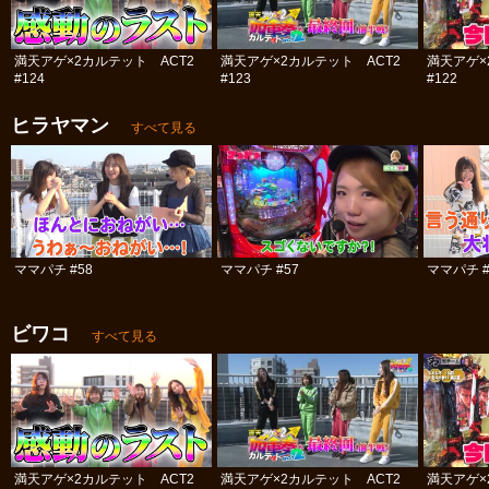
満天アゲ×2カルテット ACT2
満天アゲ×2カルテット ACT2
満天アゲ×
#124
#123
#122
ヒラヤマン
すべて見る
ママパチ #58
ママパチ #57
ママパチ #
ビワコ
すべて見る
満天アゲ×2カルテット ACT2
満天アゲ×2カルテット ACT2
満天アゲ×