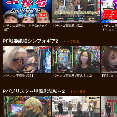
パチンコ超理論！ドテ助ジャイ
パチンコ実戦塾 #511
パチンコ
#57
ギちゃん 
#113
PF戦姫絶唱シンフォギア2
すべて見る
パチンコ実戦塾 #311
パチンコ実戦塾VENUS #12
PPSLタッ
Pバジリスク～甲賀忍法帖～2
すべて見る