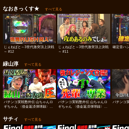
なおきっくす★
すべて見る
じぇねばと～3世代激突頂上決戦
じぇねばと～3世代激突頂上決戦
確定音ハ
～ #12
～ #11
緑山淳
すべて見る
パチンコ実戦塾外伝 山ちゃんロ
パチンコ実戦塾外伝 山ちゃんロ
パチンコ実
ギちゃん 〈借金返済弾球録〉
ギちゃん 〈借金返済弾球録〉
#88
#87
サチィ
すべて見る