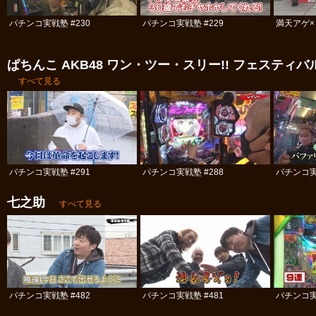
パチンコ実戦塾 #230
パチンコ実戦塾 #229
満天アゲ×
ぱちんこ AKB48 ワン・ツー・スリー!! フェスティバ
すべて見る
パチンコ実戦塾 #291
パチンコ実戦塾 #288
パチンコ実
七之助
すべて見る
パチンコ実戦塾 #482
パチンコ実戦塾 #481
パチンコ実