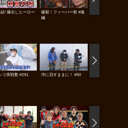
集結! 爆出しヒーロー
爆裂！フィーバー祭 #後
爆裂！フィーバー祭
編
編
コ実戦塾 #291
沖に召すままに！ #50
パチンコ実戦塾VEN
レギュラー争奪戦 