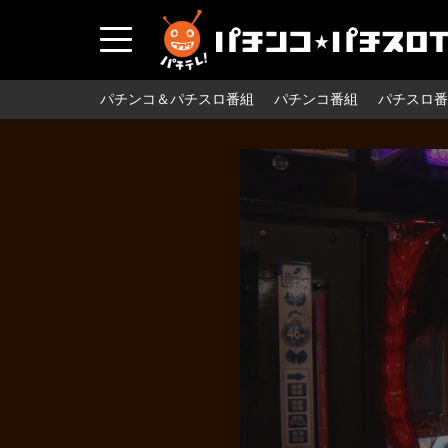
パチンコ＆パチスロ番組
パチンコ番組
パチスロ番