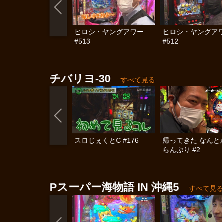
ヒロシ・ヤングアワー
ヒロシ・ヤングア
#513
#512
チバリヨ‐30
すべて見る
スロじぇくとC #176
帰ってきた なんと
らんぷり #2
Pスーパー海物語 IN 沖縄5
すべて見