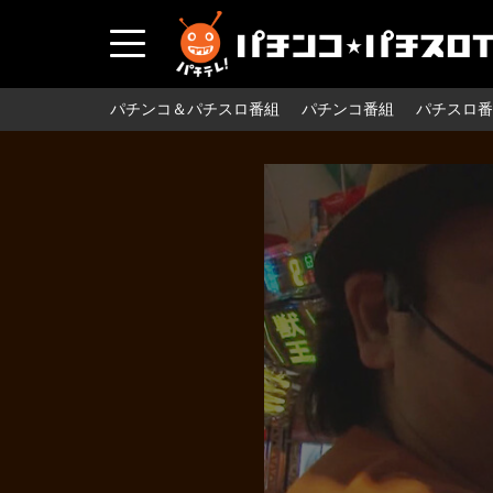
パチンコ＆パチスロ番組
パチンコ番組
パチスロ番