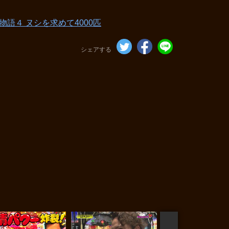
物語４ ヌシを求めて4000匹
シェアする