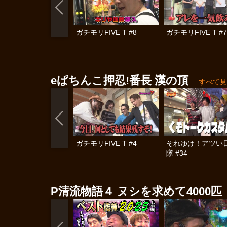
ガチモリFIVE T #8
ガチモリFIVE T #7
eぱちんこ押忍!番長 漢の頂
すべて見
ガチモリFIVE T #4
それゆけ！アツい
隊 #34
P清流物語４ ヌシを求めて4000匹