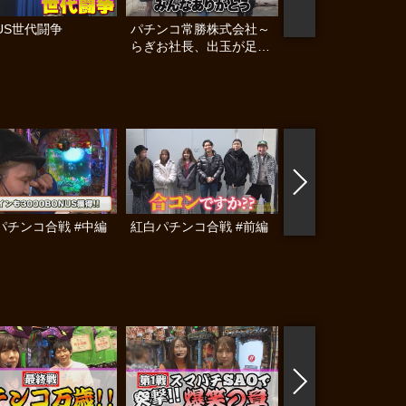
NUS世代闘争
パチンコ常勝株式会社～
パチンコ常勝株式会
らぎお社長、出玉が足り
らぎお社長、出玉が
ません！～ #12
ません！～ #11
パチンコ合戦 #中編
紅白パチンコ合戦 #前編
激闘ペアBATTLE～
3DAYS～ DAY3