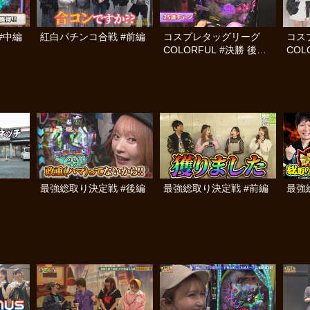
#中編
紅白パチンコ合戦 #前編
コスプレタッグリーグ
コス
COLORFUL #決勝 後半
COL
戦
戦
最強総取り決定戦 #後編
最強総取り決定戦 #前編
最強