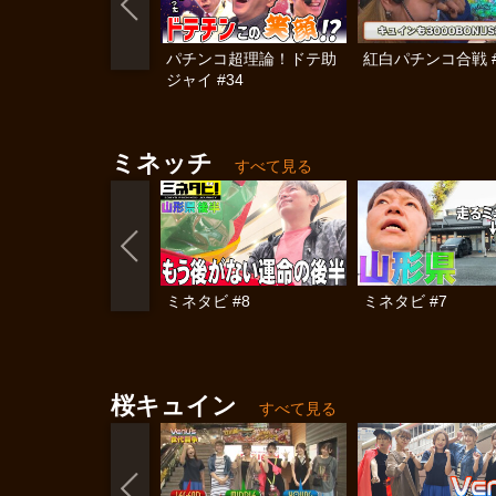
パチンコ超理論！ドテ助
紅白パチンコ合戦 
ジャイ #34
ミネッチ
すべて見る
ミネタビ #8
ミネタビ #7
桜キュイン
すべて見る