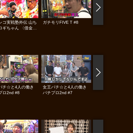
ンコ実戦塾外伝 山ち
ガチモリFIVE T #8
ママパチ #58
ロギちゃん 〈借金返
録〉 #112
パチ☆と4人の働き
女王パチ☆と4人の働き
パチンコ実戦塾 #50
ロ2nd #8
パチプロ2nd #7