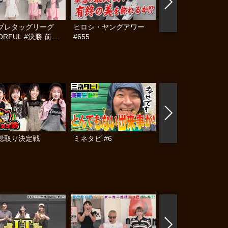
プレタッグリーグ
ヒロシ・ヤングアワー
それゆけ！アツい日
ORFUL #決勝 前半
#655
隊 #6
総取り決定戦
ミネタビ #6
ミネタビ #5