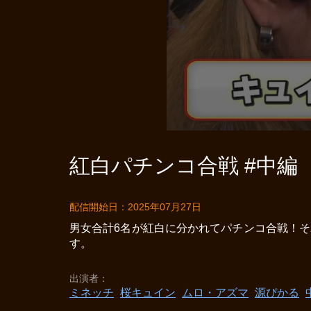
紅白パチンコ合戦 #中編
配信開始日：2025年07月27日
男女合計6名が紅白に分かれてパチンコ合戦！そ
す。
出演者
ミネッチ
桜キュイン
ムロ・アズマ
源ぴかる