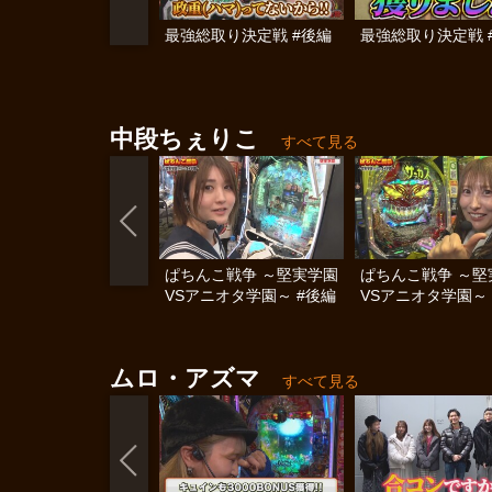
最強総取り決定戦 #後編
最強総取り決定戦 
中段ちぇりこ
すべて見る
ぱちんこ戦争 ～堅実学園
ぱちんこ戦争 ～堅
VSアニオタ学園～ #後編
VSアニオタ学園～ 
ムロ・アズマ
すべて見る