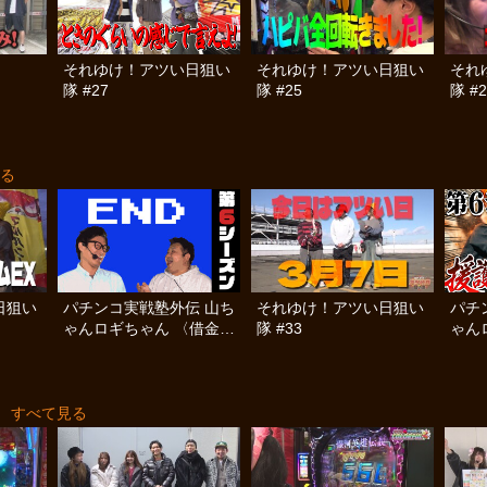
それゆけ！アツい日狙い
それゆけ！アツい日狙い
それ
隊 #27
隊 #25
隊 #2
る
日狙い
パチンコ実戦塾外伝 山ち
それゆけ！アツい日狙い
パチ
ゃんロギちゃん 〈借金返
隊 #33
ゃん
済弾球録〉 #98
済弾球
すべて見る