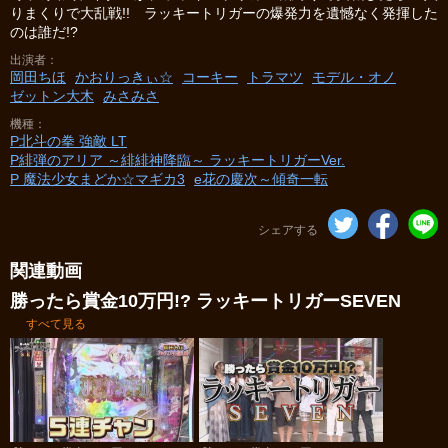
りまくりで大乱戦!! ラッキートリガーの爆発力を遺憾なく発揮した
のは誰だ!?
出演者
岡田ちほ
かおりっきぃ☆
コーキー
トラマツ
モデル・オノ
ゼットン大木
みさみさ
機種
P北斗の拳 強敵 LT
P緋弾のアリア ～緋緋神降臨～ ラッキートリガーVer.
P 魔法少女まどか☆マギカ3
e花の慶次～傾奇一転
シェアする
関連動画
勝ったら賞金10万円!? ラッキートリガーSEVEN
すべて見る