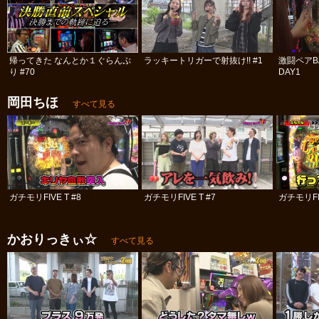
帰ってきた なんとか１ぐらんぷ
ラッキートリガーで射抜け!! #1
激闘ペアBA
り #70
DAY1
岡田ちほ
すべて見る
ガチモリFIVE T #8
ガチモリFIVE T #7
ガチモリFIV
かおりっきぃ☆
すべて見る