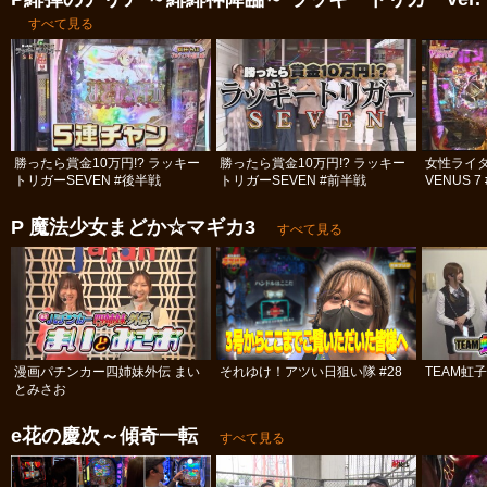
すべて見る
勝ったら賞金10万円!? ラッキー
勝ったら賞金10万円!? ラッキー
女性ライタ
トリガーSEVEN #後半戦
トリガーSEVEN #前半戦
VENUS 
P 魔法少女まどか☆マギカ3
すべて見る
漫画パチンカー四姉妹外伝 まい
それゆけ！アツい日狙い隊 #28
TEAM虹
とみさお
e花の慶次～傾奇一転
すべて見る