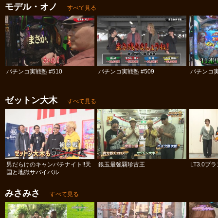
モデル・オノ
すべて見る
パチンコ実戦塾 #510
パチンコ実戦塾 #509
パチンコ実
ゼットン大木
すべて見る
男だらけのキャンパチナイト!!天
銀玉最強覇珍古王
LT3.0
国と地獄サバイバル
みさみさ
すべて見る