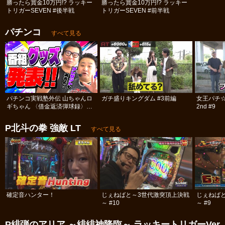
勝ったら賞金10万円!? ラッキー
勝ったら賞金10万円!? ラッキー
トリガーSEVEN #後半戦
トリガーSEVEN #前半戦
パチンコ
すべて見る
パチンコ実戦塾外伝 山ちゃんロ
ガチ盛りキングダム #3前編
女王パチ
ギちゃん 〈借金返済弾球録〉
2nd #9
#113
P北斗の拳 強敵 LT
すべて見る
確定音ハンター！
じぇねばと～3世代激突頂上決戦
じぇねば
～ #10
～ #9
P緋弾のアリア ～緋緋神降臨～ ラッキートリガーVer.