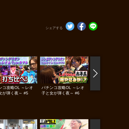
シェアする
ンコ攻略OL ～レオ
パチンコ攻略OL ～レオ
パチンコ攻略OL ～
女が弾く夜～ #5
子と女が弾く夜～ #6
子と女が弾く夜～ #