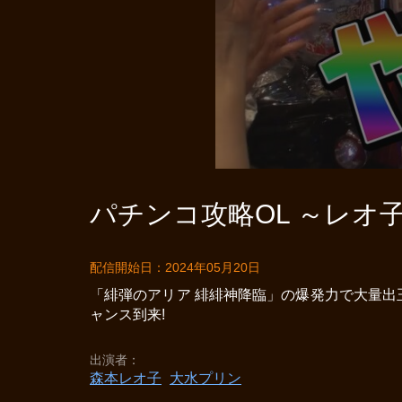
パチンコ攻略OL ～レオ子
配信開始日：2024年05月20日
「緋弾のアリア 緋緋神降臨」の爆発力で大量出
ャンス到来!
出演者
森本レオ子
大水プリン