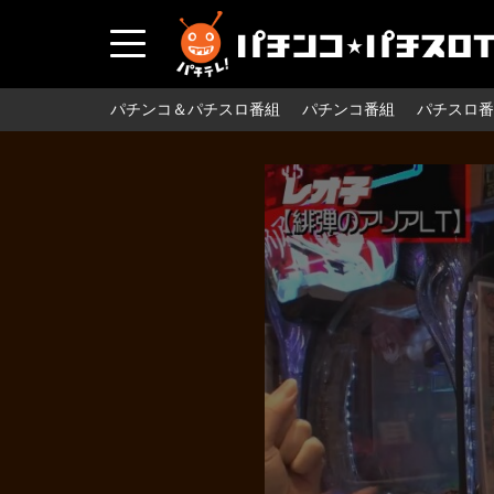
パチンコ＆パチスロ番組
パチンコ番組
パチスロ番