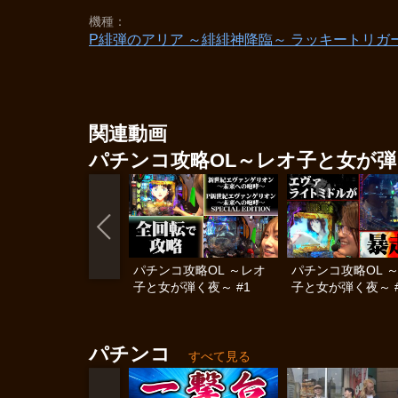
機種
P緋弾のアリア ～緋緋神降臨～ ラッキートリガーV
関連動画
パチンコ攻略OL～レオ子と女が弾
パチンコ攻略OL ～レオ
パチンコ攻略OL 
子と女が弾く夜～ #1
子と女が弾く夜～ #
パチンコ
すべて見る