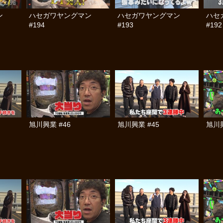
ン
ハセガワヤングマン
ハセガワヤングマン
ハセ
#194
#193
#192
旭川興業 #46
旭川興業 #45
旭川興