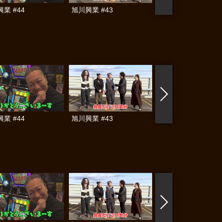
業 #44
旭川興業 #43
旭川興業 #42
業 #44
旭川興業 #43
旭川興業 #42