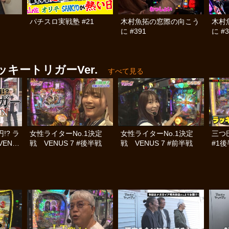
パチスロ実戦塾 #21
木村魚拓の窓際の向こう
木村
に #391
に #3
キートリガーVer.
すべて見る
!? ラ
女性ライターNo.1決定
女性ライターNo.1決定
三つ
EN #
戦 VENUS 7 #後半戦
戦 VENUS 7 #前半戦
#1