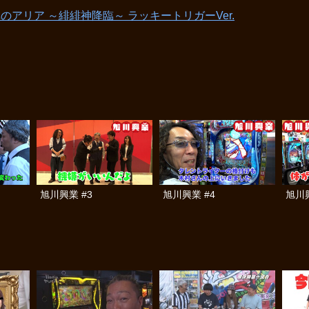
のアリア ～緋緋神降臨～ ラッキートリガーVer.
旭川興業 #3
旭川興業 #4
旭川興