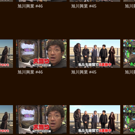
旭川興業 #46
旭川興業 #45
旭川興
旭川興業 #46
旭川興業 #45
旭川興