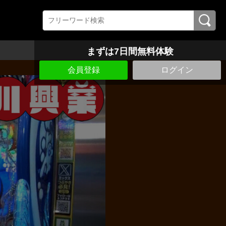
まずは7日間無料体験
会員登録
ログイン