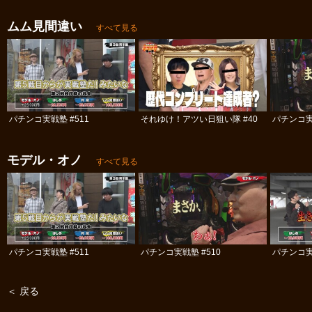
ムム見間違い
すべて見る
パチンコ実戦塾 #511
それゆけ！アツい日狙い隊 #40
パチンコ実
モデル・オノ
すべて見る
パチンコ実戦塾 #511
パチンコ実戦塾 #510
パチンコ実
＜ 戻る