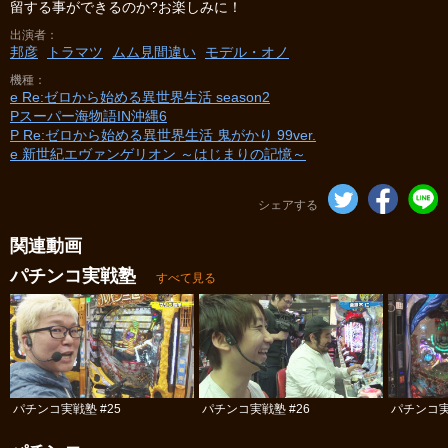
留する事ができるのか?お楽しみに！
出演者
邦彦
トラマツ
ムム見間違い
モデル・オノ
機種
e Re:ゼロから始める異世界生活 season2
Pスーパー海物語IN沖縄6
P Re:ゼロから始める異世界生活 鬼がかり 99ver.
e 新世紀エヴァンゲリオン ～はじまりの記憶～
シェアする
関連動画
パチンコ実戦塾
すべて見る
パチンコ実戦塾 #25
パチンコ実戦塾 #26
パチンコ実