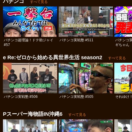
パチンコ
すべて見る
パチンコ超理論！ドテ助ジャイ
パチンコ実戦塾 #511
パチンコ
#57
ギちゃん 
#113
e Re:ゼロから始める異世界生活 season2
すべて見る
パチンコ実戦塾 #506
パチンコ実戦塾 #505
それゆけ！
Pスーパー海物語IN沖縄6
すべて見る