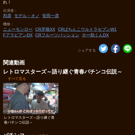
れ！
出演者
邦彦
モデル・オノ
安田一彦
機種
ニューモンロー
CR牙狼XX
CRぱちんこウルトラセブンW1
FアラビアンDX
CRフルーツパッション
ホー助くんDX
シェアする
関連動画
レトロマスターズ～語り継ぐ青春パチンコ伝説～
すべて見る
レトロマスターズ～語り継ぐ青
春パチンコ伝説～