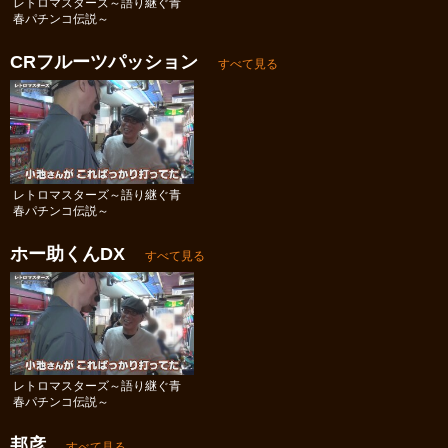
レトロマスターズ～語り継ぐ青
春パチンコ伝説～
CRフルーツパッション
すべて見る
レトロマスターズ～語り継ぐ青
春パチンコ伝説～
ホー助くんDX
すべて見る
レトロマスターズ～語り継ぐ青
春パチンコ伝説～
邦彦
すべて見る