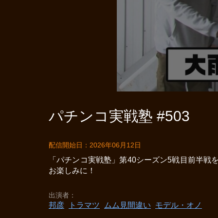
パチンコ実戦塾 #503
配信開始日：2026年06月12日
「パチンコ実戦塾」第40シーズン5戦目前半戦
お楽しみに！
出演者
邦彦
トラマツ
ムム見間違い
モデル・オノ