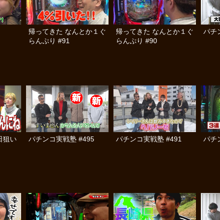
帰ってきた なんとか１ぐ
帰ってきた なんとか１ぐ
パチン
らんぷり #91
らんぷり #90
日狙い
パチンコ実戦塾 #495
パチンコ実戦塾 #491
パチン