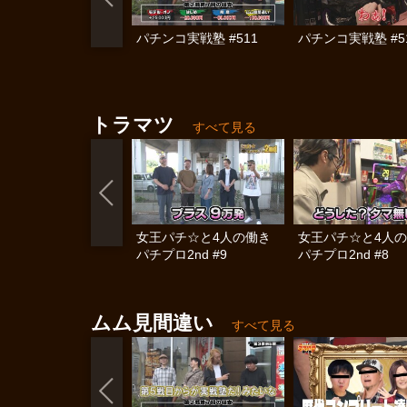
パチンコ実戦塾 #511
パチンコ実戦塾 #5
トラマツ
すべて見る
女王パチ☆と4人の働き
女王パチ☆と4人
パチプロ2nd #9
パチプロ2nd #8
ムム見間違い
すべて見る