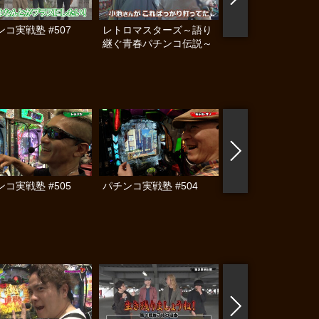
コ実戦塾 #507
レトロマスターズ～語り
レトロマスターズ～
継ぐ青春パチンコ伝説～
継ぐ青春パチンコ伝
コ実戦塾 #505
パチンコ実戦塾 #504
パチンコ実戦塾 #50