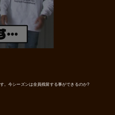
ます。今シーズンは全員残留する事ができるのか?