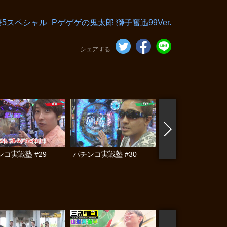
語5スペシャル
Pゲゲゲの鬼太郎 獅子奮迅99Ver.
シェアする
ンコ実戦塾 #29
パチンコ実戦塾 #30
パチンコ実戦塾 #31