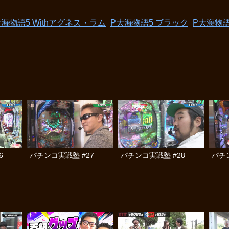
大海物語5 Withアグネス・ラム
P大海物語5 ブラック
P大海物
6
パチンコ実戦塾 #27
パチンコ実戦塾 #28
パチ