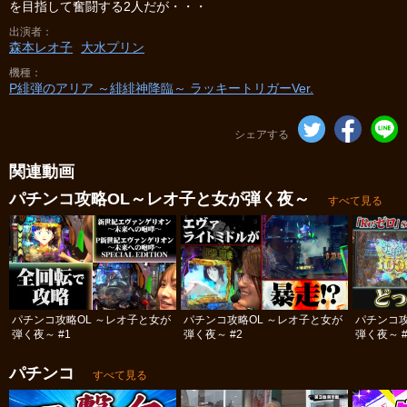
を目指して奮闘する2人だが・・・
出演者
森本レオ子
大水プリン
機種
P緋弾のアリア ～緋緋神降臨～ ラッキートリガーVer.
シェアする
関連動画
パチンコ攻略OL～レオ子と女が弾く夜～
すべて見る
パチンコ攻略OL ～レオ子と女が
パチンコ攻略OL ～レオ子と女が
パチンコ攻
弾く夜～ #1
弾く夜～ #2
弾く夜～ #
パチンコ
すべて見る