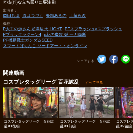
奇抜(!?)な立ち回りに要注目!!
出演者
岡田ちほ
原口つづく
矢部あきの
工藤らぎ
機種
P大工の源さん 超韋駄天 LIGHT
PFスプラッシュ×スプラッシュ
Pブラックラグーン4
e花の慶次 裂 一刀両断
PF機動戦士ガンダムSEED
スマートぱちんこ ソードアート・オンライン
シェアする
関連動画
コスプレタッグリーグ 百花繚乱
すべて見る
コスプレタッグリーグ 百花繚
コスプレタッグリーグ 百花繚
コスプレ
乱 #1後編
乱 #1前編
乱 #2後編