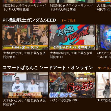
雑誌対抗 女子ライターリレーバ
雑誌対抗 女子ライターリレーバ
大木組vs
トル!! #大将戦 後編
トル!! #大将戦 前編
閥抗争 #1
PF機動戦士ガンダムSEED
すべて見る
大木組vsかおり☆組 仁義なき派
大木組vsかおり☆組 仁義なき派
Girls
閥抗争 #2
閥抗争 #1
ールII #3
スマートぱちんこ ソードアート・オンライン
すべて見
大木組vsかおり☆組 仁義なき派
パチンコ実戦塾 #395
SEXY総
閥抗争 #3