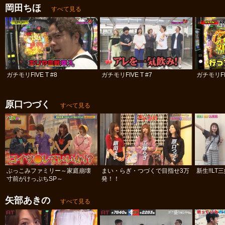
岡田ちほ
すべて見る
ガチモリFIVE T #8
ガチモリFIVE T #7
ガチモリFIV
原口つづく
すべて見る
ぶっこみファミリー～家庭崩壊
まい・らぎ・つづくで目指せ3万
新生!!LT
寸前がけっぷちSP～
発！！
矢部あきの
すべて見る