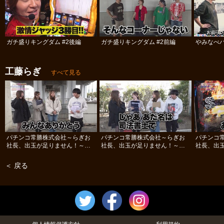
ガチ盛りキングダム #2後編
ガチ盛りキングダム #2前編
やみなべ
工藤らぎ
すべて見る
パチンコ常勝株式会社～らぎお
パチンコ常勝株式会社～らぎお
パチンコ
社長、出玉が足りません！～
社長、出玉が足りません！～
社長、出
#12
#11
#10
＜ 戻る