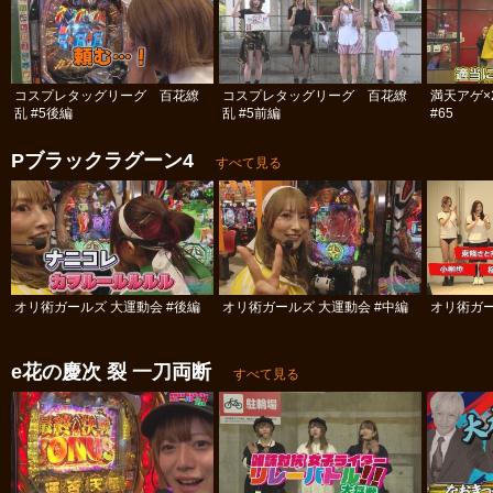
コスプレタッグリーグ 百花繚
コスプレタッグリーグ 百花繚
満天アゲ×
乱 #5後編
乱 #5前編
#65
Pブラックラグーン4
すべて見る
オリ術ガールズ 大運動会 #後編
オリ術ガールズ 大運動会 #中編
オリ術ガー
e花の慶次 裂 一刀両断
すべて見る