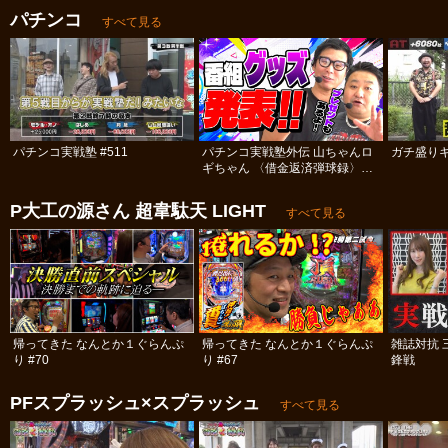
パチンコ
すべて見る
パチンコ実戦塾 #511
パチンコ実戦塾外伝 山ちゃんロ
ガチ盛りキ
ギちゃん 〈借金返済弾球録〉
#113
P大工の源さん 超韋駄天 LIGHT
すべて見る
帰ってきた なんとか１ぐらんぷ
帰ってきた なんとか１ぐらんぷ
雑誌対抗 
り #70
り #67
鋒戦
PFスプラッシュ×スプラッシュ
すべて見る