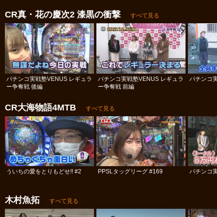
CR真・花の慶次2 漆黒の衝撃
すべて見る
パチンコ実戦塾VENUS レギュラ
パチンコ実戦塾VENUS レギュラ
パチンコ実
ー争奪戦 後編
ー争奪戦 前編
CR大海物語4MTB
すべて見る
ういちの愛をとりもどせ!! #2
PPSLタッグリーグ #169
パチンコ実
木村魚拓
すべて見る