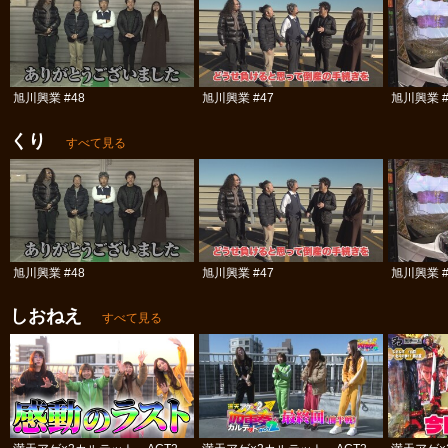
旭川興業 #48
旭川興業 #47
旭川興業 #
くり
すべて見る
旭川興業 #48
旭川興業 #47
旭川興業 #
しおねえ
すべて見る