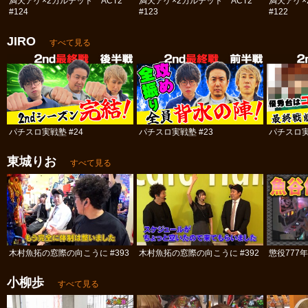
満天アゲ×2カルテット ACT2
満天アゲ×2カルテット ACT2
満天アゲ×
#124
#123
#122
JIRO
すべて見る
パチスロ実戦塾 #24
パチスロ実戦塾 #23
パチスロ実
東城りお
すべて見る
木村魚拓の窓際の向こうに #393
木村魚拓の窓際の向こうに #392
懲役777年 
小柳歩
すべて見る