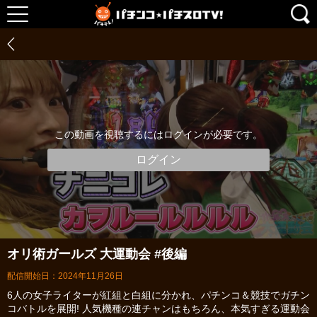
この動画を視聴するにはログインが必要です。
ログイン
オリ術ガールズ 大運動会 #後編
配信開始日：2024年11月26日
6人の女子ライターが紅組と白組に分かれ、パチンコ＆競技でガチン
コバトルを展開! 人気機種の連チャンはもちろん、本気すぎる運動会