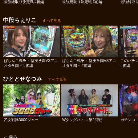
最強総取り決定戦 #後編
最強総取り決定戦 #前編
最強総取
中段ちぇりこ
すべて見る
ぱちんこ戦争 ～堅実学園VSアニ
ぱちんこ戦争 ～堅実学園VSアニ
このパチ
オタ学園～ #後編
オタ学園～ #前編
#後編
ひととせなつみ
すべて見る
乙女戦隊3000ジャー
Wタッグバトル 第2回戦
ガチンコ！
＜ 戻る