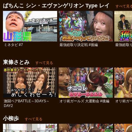
ぱちんこ シン・エヴァンゲリオン Type レイ
すべて見
ミネタビ #7
最強総取り決定戦 #後編
最強総取り
東條さとみ
すべて見る
激闘ペアBATTLE～3DAYS～
オリ術ガールズ 大運動会 #後編
オリ術ガー
DAY2
小柳歩
すべて見る