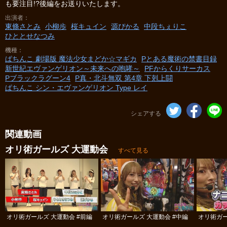
も要注目!?後編をお送りいたします。
出演者
東條さとみ
小柳歩
桜キュイン
源ぴかる
中段ちぇりこ
ひととせなつみ
機種
ぱちんこ 劇場版 魔法少女まどか☆マギカ
Pとある魔術の禁書目録
新世紀エヴァンゲリオン～未来への咆哮～
PFからくりサーカス
Pブラックラグーン4
P真・北斗無双 第4章 下剋上闘
ぱちんこ シン・エヴァンゲリオン Type レイ
シェアする
関連動画
オリ術ガールズ 大運動会
すべて見る
オリ術ガールズ 大運動会 #前編
オリ術ガールズ 大運動会 #中編
オリ術ガー