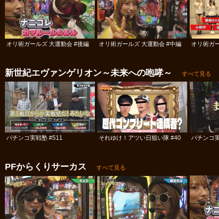
オリ術ガールズ 大運動会 #後編
オリ術ガールズ 大運動会 #中編
オリ術ガー
新世紀エヴァンゲリオン～未来への咆哮～
すべて見る
パチンコ実戦塾 #511
それゆけ！アツい日狙い隊 #40
パチンコ実
PFからくりサーカス
すべて見る