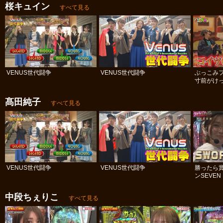
桜キュイン
すべて見る
VENUS世代闘争
VENUS世代闘争
ぶっこみ
寸前がけっ
髙田純子
すべて見る
VENUS世代闘争
VENUS世代闘争
勝ったら賞
ンSEVEN
中段ちぇりこ
すべて見る