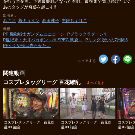
を行う本企画。予選最終戦となった本戦、最後まで負け続けたいた
あのタッグが奇跡を起こす!!
出演者
みさお
桜キュイン
髙田純子
中段ちぇりこ
機種
PF 機動戦士ガンダムユニコーン
Pブラックラグーン4
P世紀末・天才バカボン～神 SPEC 凱旋～
Pリング 呪いの7日間3
PFかぐや様は告らせたい
シェアする
関連動画
コスプレタッグリーグ 百花繚乱
すべて見る
コスプレタッグリーグ 百花繚
コスプレタッグリーグ 百花繚
コスプレ
乱 #1後編
乱 #1前編
乱 #2後編