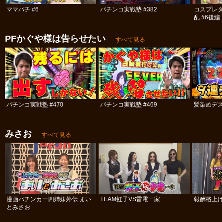
ママパチ #6
パチンコ実戦塾 #382
コスプレ
乱 #6後編
PFかぐや様は告らせたい
すべて見る
パチンコ実戦塾 #470
パチンコ実戦塾 #469
髪染めデス
みさお
すべて見る
漫画パチンカー四姉妹外伝 まい
TEAM虹子VS雷電一家
報酬格上
とみさお