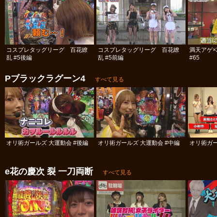
コスプレタッグリーグ 百花繚
コスプレタッグリーグ 百花繚
満天アゲ×
乱 #5後編
乱 #5前編
#65
Pブラックラグーン4
すべて見る
オリ術ガールズ 大運動会 #後編
オリ術ガールズ 大運動会 #中編
オリ術ガー
e花の慶次 裂 一刀両断
すべて見る