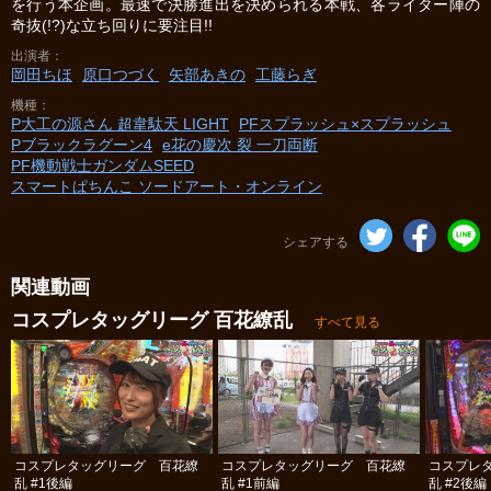
を行う本企画。最速で決勝進出を決められる本戦、各ライター陣の
奇抜(!?)な立ち回りに要注目!!
出演者
岡田ちほ
原口つづく
矢部あきの
工藤らぎ
機種
P大工の源さん 超韋駄天 LIGHT
PFスプラッシュ×スプラッシュ
Pブラックラグーン4
e花の慶次 裂 一刀両断
PF機動戦士ガンダムSEED
スマートぱちんこ ソードアート・オンライン
シェアする
関連動画
コスプレタッグリーグ 百花繚乱
すべて見る
コスプレタッグリーグ 百花繚
コスプレタッグリーグ 百花繚
コスプレ
乱 #1後編
乱 #1前編
乱 #2後編