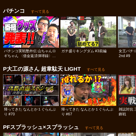
パチンコ
すべて見る
パチンコ実戦塾外伝 山ちゃんロ
ガチ盛りキングダム #3前編
女王パチ
ギちゃん 〈借金返済弾球録〉
2nd #9
#113
P大工の源さん 超韋駄天 LIGHT
すべて見る
帰ってきた なんとか１ぐらんぷ
帰ってきた なんとか１ぐらんぷ
雑誌対抗 
り #70
り #67
鋒戦
PFスプラッシュ×スプラッシュ
すべて見る