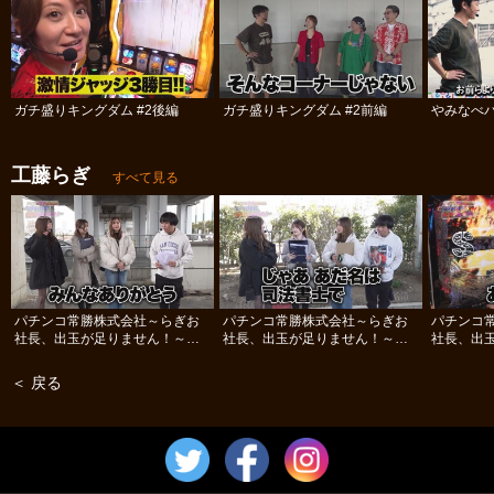
ガチ盛りキングダム #2後編
ガチ盛りキングダム #2前編
やみなべ
工藤らぎ
すべて見る
パチンコ常勝株式会社～らぎお
パチンコ常勝株式会社～らぎお
パチンコ
社長、出玉が足りません！～
社長、出玉が足りません！～
社長、出
#12
#11
#10
＜ 戻る