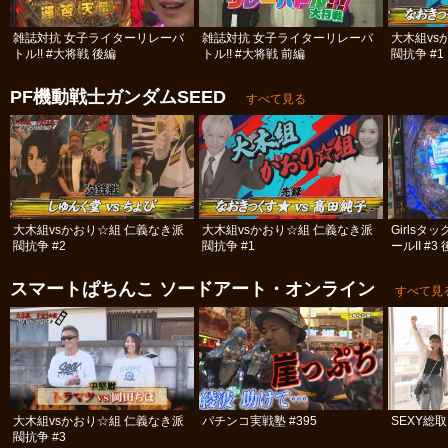
雑誌対抗 女子ライターリレーバ
雑誌対抗 女子ライターリレーバ
大木組vs
トル!! #大将戦 後編
トル!! #大将戦 前編
閥抗争 #1
PF機動戦士ガンダムSEED
すべて見る
大木組vsかおり☆組 仁義なき派
大木組vsかおり☆組 仁義なき派
Girls
閥抗争 #2
閥抗争 #1
ールII #3
スマートぱちんこ ソードアート・オンライン
すべて見
大木組vsかおり☆組 仁義なき派
パチンコ実戦塾 #395
SEXY総
閥抗争 #3