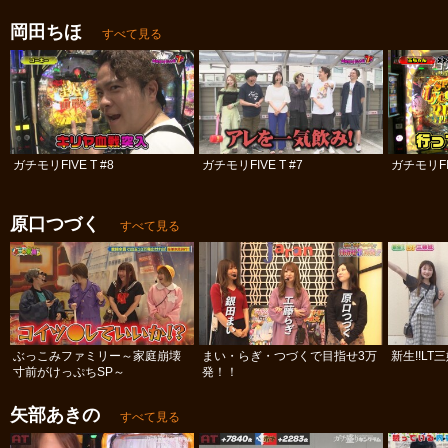
岡田ちほ
すべて見る
ガチモリFIVE T #8
ガチモリFIVE T #7
ガチモリFIV
原口つづく
すべて見る
ぶっこみファミリー～家庭崩壊
まい・らぎ・つづくで目指せ3万
新生!!LT
寸前がけっぷちSP～
発！！
矢部あきの
すべて見る