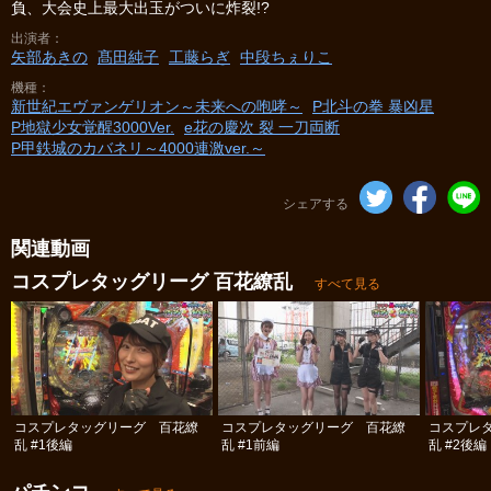
負、大会史上最大出玉がついに炸裂!?
出演者
矢部あきの
髙田純子
工藤らぎ
中段ちぇりこ
機種
新世紀エヴァンゲリオン～未来への咆哮～
P北斗の拳 暴凶星
P地獄少女覚醒3000Ver.
e花の慶次 裂 一刀両断
P甲鉄城のカバネリ～4000連激ver.～
シェアする
関連動画
コスプレタッグリーグ 百花繚乱
すべて見る
コスプレタッグリーグ 百花繚
コスプレタッグリーグ 百花繚
コスプレ
乱 #1後編
乱 #1前編
乱 #2後編