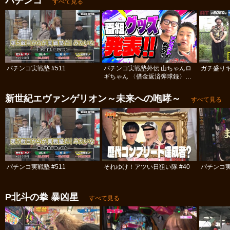
パチンコ
すべて見る
パチンコ実戦塾 #511
パチンコ実戦塾外伝 山ちゃんロ
ガチ盛りキ
ギちゃん 〈借金返済弾球録〉
#113
新世紀エヴァンゲリオン～未来への咆哮～
すべて見る
パチンコ実戦塾 #511
それゆけ！アツい日狙い隊 #40
パチンコ実
P北斗の拳 暴凶星
すべて見る