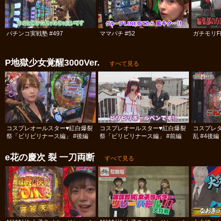
パチンコ実戦塾 #497
ママパチ #52
ガチモリFIV
P地獄少女覚醒3000Ver.
すべて見る
コスプレオールスター♥紅白爆裂
コスプレオールスター♥紅白爆裂
コスプレ
祭「ビリビリナース編」 #後編
祭「ビリビリナース編」 #前編
乱 #4後編
e花の慶次 裂 一刀両断
すべて見る