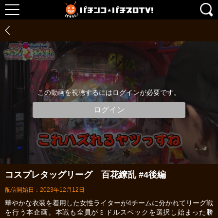
この動画を視聴するにはログインが必要です。
ログイン
コスプレタッグリーグ 百花繚乱 #4後編
配信開始日：2023年12月12日
華やかな衣装を着用した女性ライターが4チームに分かれてリーグ戦
を行う本企画。本戦も全員がミドルスペックを選択し始まった勝