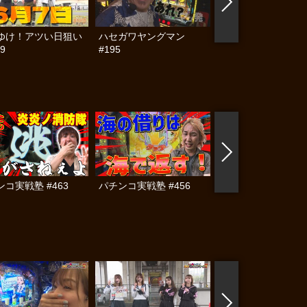
ゆけ！アツい日狙い
ハセガワヤングマン
帰ってきた なんと
9
#195
らんぷり #91
コ実戦塾 #463
パチンコ実戦塾 #456
パチンコ実戦塾 #45