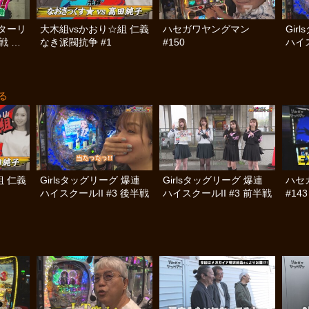
ターリ
大木組vsかおり☆組 仁義
ハセガワヤングマン
Gir
戦 前
なき派閥抗争 #1
#150
ハイス
る
組 仁義
Girlsタッグリーグ 爆連
Girlsタッグリーグ 爆連
ハセ
ハイスクールII #3 後半戦
ハイスクールII #3 前半戦
#143