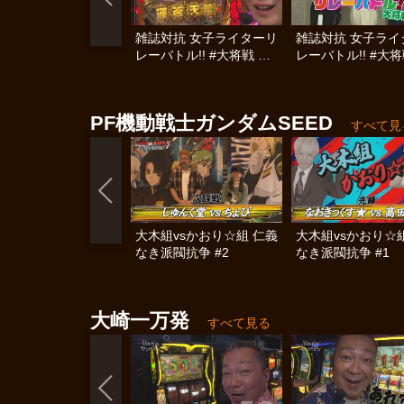
雑誌対抗 女子ライターリ
雑誌対抗 女子ライ
レーバトル!! #大将戦 後
レーバトル!! #大将
編
編
PF機動戦士ガンダムSEED
すべて見
大木組vsかおり☆組 仁義
大木組vsかおり☆
なき派閥抗争 #2
なき派閥抗争 #1
大崎一万発
すべて見る