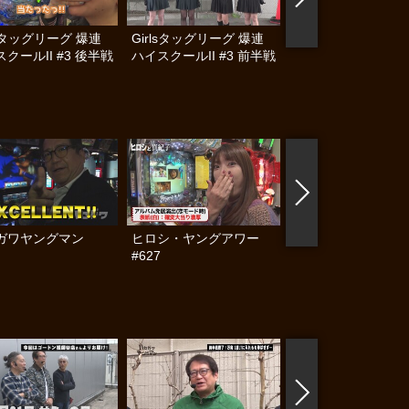
lsタッグリーグ 爆連
Girlsタッグリーグ 爆連
激闘！ワルキューレ 
クールII #3 後半戦
ハイスクールII #3 前半戦
ガワヤングマン
ヒロシ・ヤングアワー
パチンコ実戦塾 #37
#627