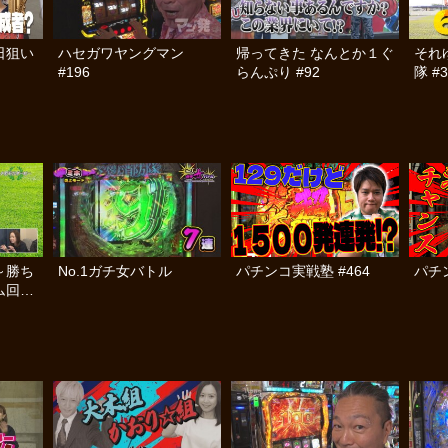
日狙い
ハセガワヤングマン
帰ってきた なんとか１ぐ
それ
#196
らんぷり #92
隊 #3
～勝ち
No.1ガチ女バトル
パチンコ実戦塾 #464
パチン
ム回避