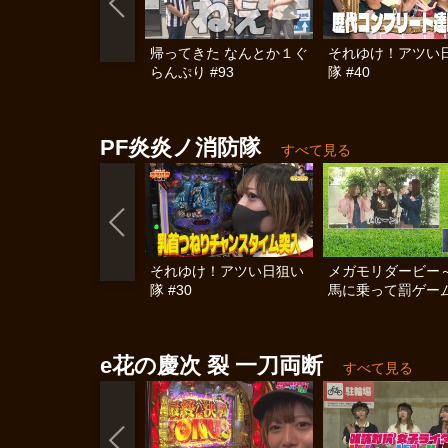
帰ってきた なんとか１ぐ
それゆけ！アツい
らんぷり #93
隊 #40
PF炎炎ノ消防隊
すべて見る
それゆけ！アツい日狙い
メガモリダービー
隊 #30
馬に乗って罰ゲー
～
e花の慶次 裂 一刀両断
すべて見る