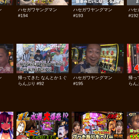
ン
ハセガワヤングマン
ハセガワヤングマン
ハセ
#194
#193
#192
ン
帰ってきた なんとか１ぐ
ハセガワヤングマン
帰っ
らんぷり #92
#195
らんぷ