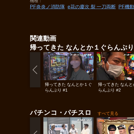
機種
PF炎炎ノ消防隊
e花の慶次 裂 一刀両断
PF機
関連動画
帰ってきた なんとか１ぐらんぷ
帰ってきた なんとか１ぐ
帰ってきた なんと
らんぷり #1
らんぷり #2
パチンコ・パチスロ
すべて見る