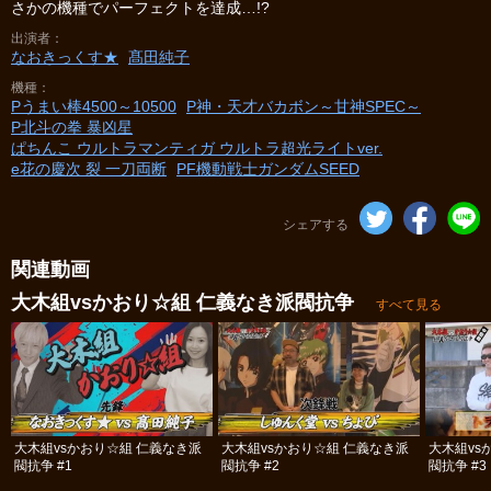
さかの機種でパーフェクトを達成…!?
出演者
なおきっくす★
髙田純子
機種
Pうまい棒4500～10500
P神・天才バカボン～甘神SPEC～
P北斗の拳 暴凶星
ぱちんこ ウルトラマンティガ ウルトラ超光ライトver.
e花の慶次 裂 一刀両断
PF機動戦士ガンダムSEED
シェアする
関連動画
大木組vsかおり☆組 仁義なき派閥抗争
すべて見る
大木組vsかおり☆組 仁義なき派
大木組vsかおり☆組 仁義なき派
大木組vs
閥抗争 #1
閥抗争 #2
閥抗争 #3