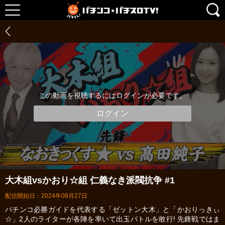
この動画を視聴するにはログインが必要です。
ログイン
大木組vsかおり☆組 仁義なき派閥抗争 #1
配信開始日：2024年08月27日
パチンコ必勝ガイドを代表する「ゼットン大木」と「かおりっきぃ
☆」2人のライターが各陣を率いて出玉バトルを敢行! 先鋒戦ではま