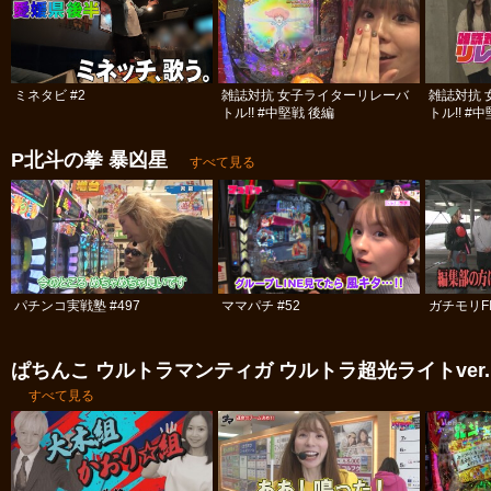
ミネタビ #2
雑誌対抗 女子ライターリレーバ
雑誌対抗
トル!! #中堅戦 後編
トル!! #
P北斗の拳 暴凶星
すべて見る
パチンコ実戦塾 #497
ママパチ #52
ガチモリFIV
ぱちんこ ウルトラマンティガ ウルトラ超光ライトver.
すべて見る