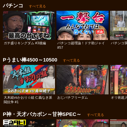
パチンコ
すべて見る
ガチ盛りキングダム #3後編
パチンコ超理論！ドテ助ジャイ
パチンコ実
#57
Pうまい棒4500～10500
すべて見る
大木組vsかおり☆組 仁義なき派
おじパチフリーダム
オリ術超人
閥抗争 #1
P神・天才バカボン～甘神SPEC～
すべて見る