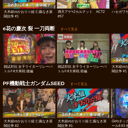
大木組vsかおり☆組 仁義なき派
満天アゲ×2カルテット ACT2
ハセガワヤ
閥抗争 #1
#57
e花の慶次 裂 一刀両断
すべて見る
雑誌対抗 女子ライターリレーバ
雑誌対抗 女子ライターリレーバ
大木組vs
トル!! #大将戦 後編
トル!! #大将戦 前編
閥抗争 #1
PF機動戦士ガンダムSEED
すべて見る
大木組vsかおり☆組 仁義なき派
大木組vsかおり☆組 仁義なき派
Girls
閥抗争 #2
閥抗争 #1
ールII #3