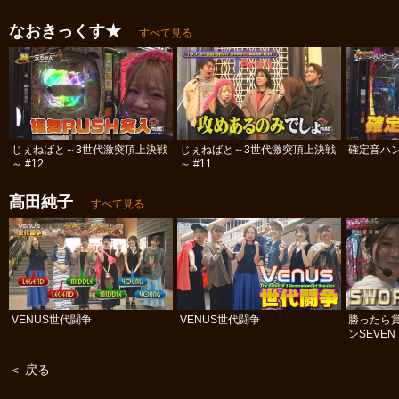
なおきっくす★
すべて見る
じぇねばと～3世代激突頂上決戦
じぇねばと～3世代激突頂上決戦
確定音ハ
～ #12
～ #11
髙田純子
すべて見る
VENUS世代闘争
VENUS世代闘争
勝ったら賞
ンSEVEN
＜ 戻る