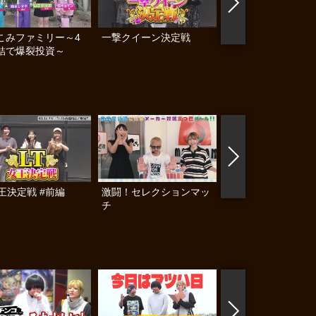
こみファミリー～4
一撃クイーン決定戦
乙女戦隊3000ジャ
結で爆裂投資～
女王決定戦 #前編
激闘！セレクションマッ
メガモリダービー～
チ
馬に乗って罰ゲーム
～