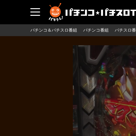
パチンコ＆パチスロ番組
パチンコ番組
パチスロ番