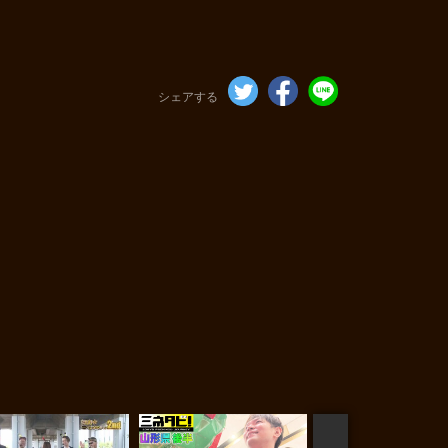
シェアする