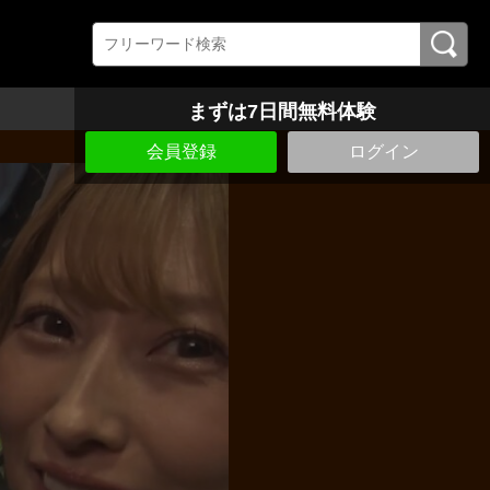
まずは7日間無料体験
会員登録
ログイン