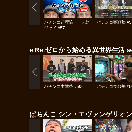
パチンコ超理論！ドテ助
パチンコ実戦塾 #5
ジャイ #57
e Re:ゼロから始める異世界生活 se
パチンコ実戦塾 #506
パチンコ実戦塾 #5
ぱちんこ シン・エヴァンゲリオン T