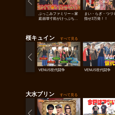
ぶっこみファミリー～家
まい・らぎ・つづ
庭崩壊寸前がけっぷちSP
指せ3万発！！
～
桜キュイン
すべて見る
VENUS世代闘争
VENUS世代闘争
大水プリン
すべて見る