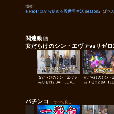
機種
e Re:ゼロから始める異世界生活 season2
ぱちん
関連動画
女だらけのシン・エヴァvsリゼロ2 
女だらけのシン・エヴァ
女だらけのシン・
vsリゼロ2 BATTLE #前
vsリゼロ2 BATTLE
編
編
パチンコ
すべて見る