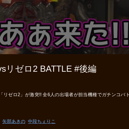
ゼロ2 BATTLE #後編
リゼロ2」が激突!! 全6人の出場者が担当機種でガチンコバト
矢部あきの
中段ちぇりこ