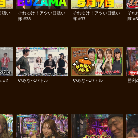
日狙い
それゆけ！アツい日狙い
それゆけ！アツい日狙い
それ
隊 #38
隊 #37
隊 #3
 #2
やみなべバトル
やみなべバトル
勝利