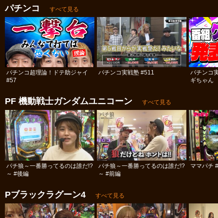
パチンコ
すべて見る
パチンコ超理論！ドテ助ジャイ
パチンコ実戦塾 #511
パチンコ
#57
ギちゃん 
#113
PF 機動戦士ガンダムユニコーン
すべて見る
パチ狼～一番勝ってるのは誰だ!?
パチ狼～一番勝ってるのは誰だ!?
ママパチ #
～ #後編
～ #前編
Pブラックラグーン4
すべて見る