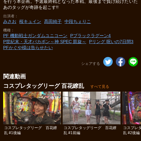
を行う本企画。予選最終戦となった本戦、最後まで負け続けたいた
あのタッグが奇跡を起こす!!
出演者
みさお
桜キュイン
髙田純子
中段ちぇりこ
機種
PF 機動戦士ガンダムユニコーン
Pブラックラグーン4
P世紀末・天才バカボン～神 SPEC 凱旋～
Pリング 呪いの7日間3
PFかぐや様は告らせたい
シェアする
関連動画
コスプレタッグリーグ 百花繚乱
すべて見る
コスプレタッグリーグ 百花繚
コスプレタッグリーグ 百花繚
コスプレ
乱 #1後編
乱 #1前編
乱 #2後編