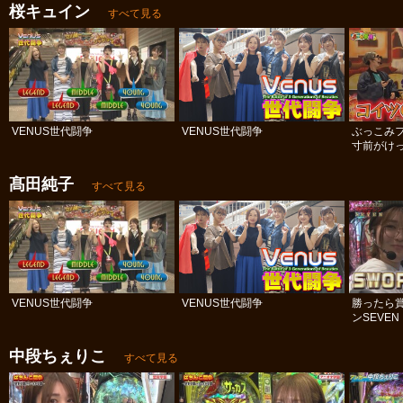
桜キュイン
すべて見る
VENUS世代闘争
VENUS世代闘争
ぶっこみ
寸前がけっ
髙田純子
すべて見る
VENUS世代闘争
VENUS世代闘争
勝ったら賞
ンSEVEN
中段ちぇりこ
すべて見る