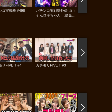
コ実戦塾 #498
パチンコ実戦塾外伝 山ち
パチンコ実戦塾 #49
ゃんロギちゃん 〈借金返
済弾球録〉 #100
リFIVE T #4
ガチモリFIVE T #3
ガチモリFIVE T #2