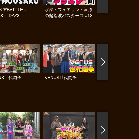
アBATTLE～
水瀬・フェアリン・河原
コスプレタッグリー
YS～ DAY3
の超荒波バスターズ #18
COLORFUL #6 後
NUS世代闘争
VENUS世代闘争
ガチモリFIVE T #4