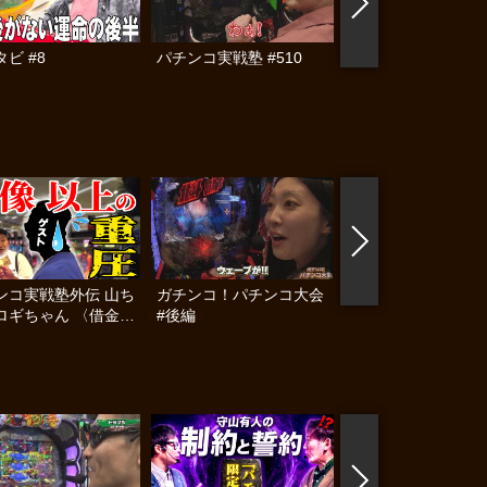
ビ #8
パチンコ実戦塾 #510
パチンコ実戦塾外伝
ゃんロギちゃん 〈
済弾球録〉 #112
ンコ実戦塾外伝 山ち
ガチンコ！パチンコ大会
女王パチ☆と4人の
ロギちゃん 〈借金返
#後編
パチプロ #6
録〉 #55