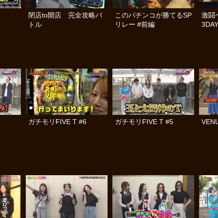
閉店to開店 完全攻略バ
このパチンコが勝てるSP
激闘ペ
トル
リレー #前編
3DA
ガチモリFIVE T #6
ガチモリFIVE T #5
VE