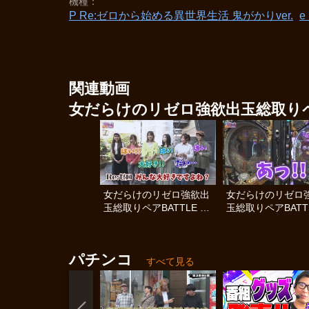
機種
P Re:ゼロから始める異世界生活 鬼がかりver.
e
関連動画
女だらけのリゼロ強欲出玉総取りペア
女だらけのリゼロ強欲出
女だらけのリゼロ
玉総取りペアBATTLE #
玉総取りペアBATTL
前編
中編
パチンコ
すべて見る