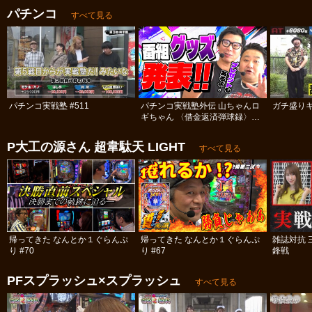
パチンコ
すべて見る
パチンコ実戦塾 #511
パチンコ実戦塾外伝 山ちゃんロ
ガチ盛りキ
ギちゃん 〈借金返済弾球録〉
#113
P大工の源さん 超韋駄天 LIGHT
すべて見る
帰ってきた なんとか１ぐらんぷ
帰ってきた なんとか１ぐらんぷ
雑誌対抗 
り #70
り #67
鋒戦
PFスプラッシュ×スプラッシュ
すべて見る