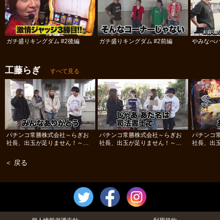
ガチ盛りキングダム #2後編
ガチ盛りキングダム #2前編
やみなべ
工藤らぎ
すべて見る
パチンコ常勝株式会社～らぎお
パチンコ常勝株式会社～らぎお
パチンコ
社長、出玉が足りません！～
社長、出玉が足りません！～
社長、出
#12
#11
#10
＜ 戻る