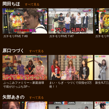
岡田ちほ
すべて見る
ガチモリFIVE T #8
ガチモリFIVE T #7
ガチモリFIV
原口つづく
すべて見る
ぶっこみファミリー～家庭崩壊
まい・らぎ・つづくで目指せ3万
新生!!LT
寸前がけっぷちSP～
発！！
矢部あきの
すべて見る