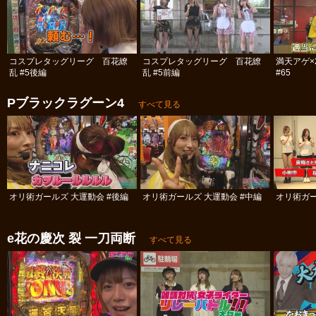
コスプレタッグリーグ 百花繚
コスプレタッグリーグ 百花繚
満天アゲ×
乱 #5後編
乱 #5前編
#65
Pブラックラグーン4
すべて見る
オリ術ガールズ 大運動会 #後編
オリ術ガールズ 大運動会 #中編
オリ術ガー
e花の慶次 裂 一刀両断
すべて見る