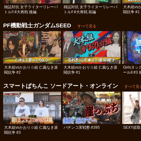
雑誌対抗 女子ライターリレーバ
雑誌対抗 女子ライターリレーバ
大木組vs
トル!! #大将戦 後編
トル!! #大将戦 前編
閥抗争 #1
PF機動戦士ガンダムSEED
すべて見る
大木組vsかおり☆組 仁義なき派
大木組vsかおり☆組 仁義なき派
Girls
閥抗争 #2
閥抗争 #1
ールII #3
スマートぱちんこ ソードアート・オンライン
すべて見
大木組vsかおり☆組 仁義なき派
パチンコ実戦塾 #395
SEXY総
閥抗争 #3