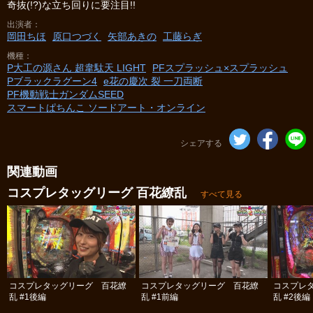
奇抜(!?)な立ち回りに要注目!!
出演者
岡田ちほ
原口つづく
矢部あきの
工藤らぎ
機種
P大工の源さん 超韋駄天 LIGHT
PFスプラッシュ×スプラッシュ
Pブラックラグーン4
e花の慶次 裂 一刀両断
PF機動戦士ガンダムSEED
スマートぱちんこ ソードアート・オンライン
シェアする
関連動画
コスプレタッグリーグ 百花繚乱
すべて見る
コスプレタッグリーグ 百花繚
コスプレタッグリーグ 百花繚
コスプレ
乱 #1後編
乱 #1前編
乱 #2後編