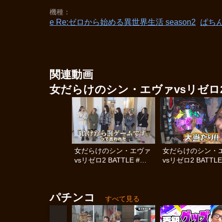
機種
e Re:ゼロから始める異世界生活 season2
ぱちん
関連動画
女だらけのシン・エヴァvsリゼロ2 
女だらけのシン・エヴァ
女だらけのシン・
vsリゼロ2 BATTLE #前
vsリゼロ2 BATTLE
編
編
パチンコ
すべて見る