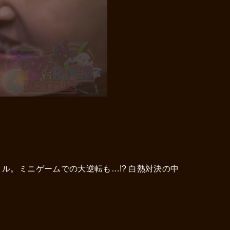
ル。ミニゲームでの大逆転も…!? 白熱対決の中