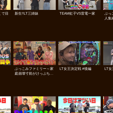
くで目
新生!!LT三姉妹
TEAM虹子VS雷電一家
ぶっ
人集
ぶっこみファミリー～家
LT女王決定戦 #後編
LT
庭崩壊寸前がけっぷちSP
～