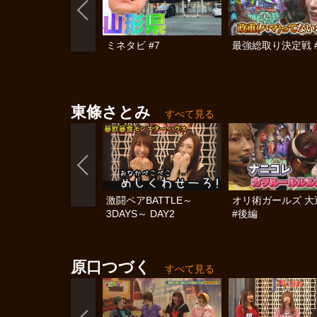
ミネタビ #7
最強総取り決定戦 
東條さとみ
すべて見る
激闘ペアBATTLE～
オリ術ガールズ 大
3DAYS～ DAY2
#後編
原口つづく
すべて見る