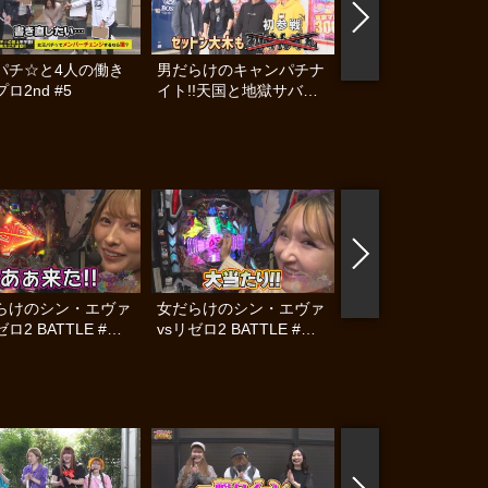
パチ☆と4人の働き
男だらけのキャンパチナ
極上！パチンコ合宿
ロ2nd #5
イト!!天国と地獄サバイ
後編
バル
らけのシン・エヴァ
女だらけのシン・エヴァ
女だらけのシン・エ
ゼロ2 BATTLE #後
vsリゼロ2 BATTLE #中
vsリゼロ2 BATTLE
編
編