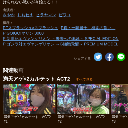
けられない戦いが今始まる！！
出演者
さやか
しおねえ
ヒラヤマン
ビワコ
機種
PFスプラッシュ×スプラッシュ
P真・一騎当千～桃園の誓い～
P GO!GO!マリン 3000
P 新世紀エヴァンゲリオン ～未来への咆哮～ SPECIAL EDITION
P ゴジラ対エヴァンゲリオン ～G細胞覚醒～ PREMIUM MODEL
シェアする
関連動画
満天アゲ×2カルテット ACT2
すべて見る
満天アゲ×2カルテット ACT2
満天アゲ×2カルテット ACT2
満天アゲ×
#1
#2
#3