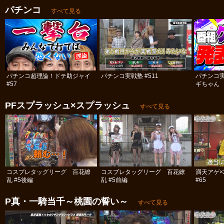
パチンコ
すべて見る
パチンコ超理論！ドテ助ジャイ
パチンコ実戦塾 #511
パチンコ
#57
ギちゃん 
#113
PFスプラッシュ×スプラッシュ
すべて見る
コスプレタッグリーグ 百花繚
コスプレタッグリーグ 百花繚
満天アゲ×
乱 #5後編
乱 #5前編
#65
P真・一騎当千～桃園の誓い～
すべて見る