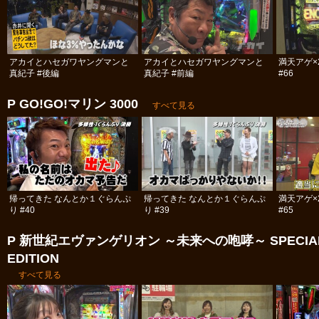
アカイとハセガワヤングマンと
アカイとハセガワヤングマンと
満天アゲ×
真紀子 #後編
真紀子 #前編
#66
P GO!GO!マリン 3000
すべて見る
帰ってきた なんとか１ぐらんぷ
帰ってきた なんとか１ぐらんぷ
満天アゲ×
り #40
り #39
#65
P 新世紀エヴァンゲリオン ～未来への咆哮～ SPECIA
EDITION
すべて見る