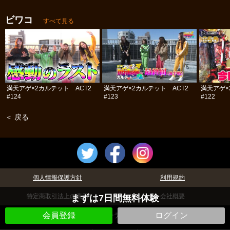
ビワコ
すべて見る
満天アゲ×2カルテット ACT2
満天アゲ×2カルテット ACT2
満天アゲ×
#124
#123
#122
＜ 戻る
個人情報保護方針
利用規約
特定商取引法上の表示
会社概要
まずは7日間無料体験
会員登録
©パチテレ！
ログイン