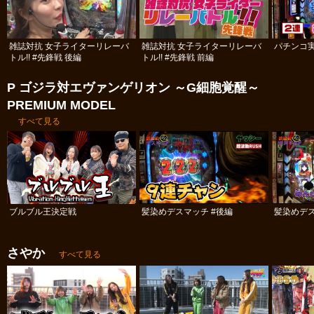
雑誌対抗 女子ライターリレーバ
雑誌対抗 女子ライターリレーバ
パチンコ実
トル!! #先鋒戦 後編
トル!! #先鋒戦 前編
P ゴジラ対エヴァンゲリオン ～G細胞覚醒～
PREMIUM MODEL
すべて見る
ブルブル王決定戦
髪染めデスマッチ #後編
髪染めデス
さやか
すべて見る